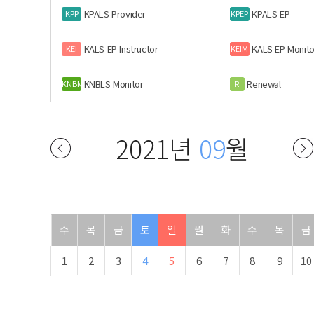
KPALS Provider
KPALS EP
KPP
KPEP
KALS EP Instructor
KALS EP Monito
KEI
KEIM
KNBLS Monitor
Renewal
KNBM
R
2021년
09
월
수
목
금
토
일
월
화
수
목
금
1
2
3
4
5
6
7
8
9
10