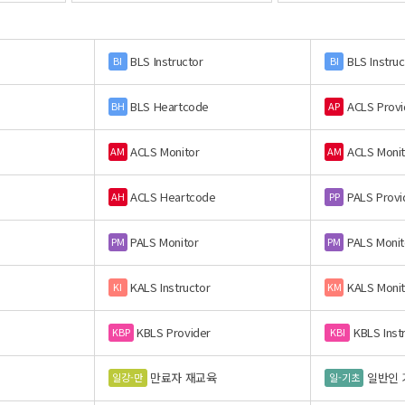
BLS Instructor
BLS Instruc
BI
BI
BLS Heartcode
ACLS Provi
BH
AP
ACLS Monitor
ACLS Monit
AM
AM
ACLS Heartcode
PALS Provi
AH
PP
PALS Monitor
PALS Monit
PM
PM
KALS Instructor
KALS Monit
KI
KM
KBLS Provider
KBLS Inst
KBP
KBI
만료자 재교육
일반인 
일강-만
일-기초