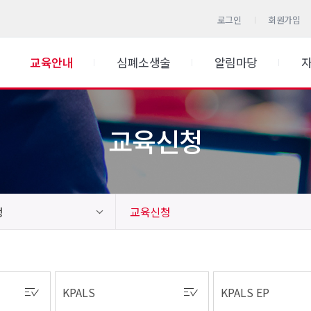
로그인
회원가입
교육안내
심폐소생술
알림마당
교육신청
청
교육신청