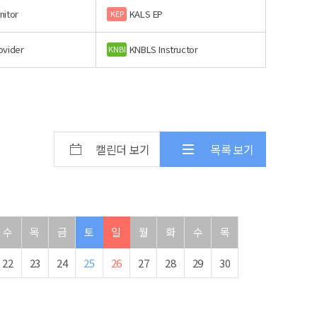
nitor
KALS EP
KEP
ovider
KNBLS Instructor
KNBI
캘린더 보기
목록 보기
수
목
금
토
일
월
화
수
목
22
23
24
25
26
27
28
29
30