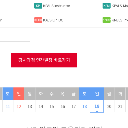
KPALS Instructor
KPALS Mo
KPI
KPM
r
KALS EP IDC
KNBLS Pr
KEIDC
KNBP
강사과정 연간일정 바로가기
토
일
월
화
수
목
금
토
일
월
화
11
12
13
14
15
16
17
18
19
20
21