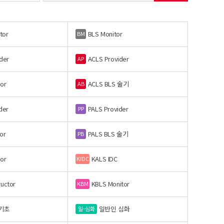
tor
BLS Monitor
BM
der
ACLS Provider
AP
or
ACLS BLS 술기
AB
der
PALS Provider
PP
or
PALS BLS 술기
PB
or
KALS IDC
KIDC
ructor
KBLS Monitor
KBM
기초
일반인 심화
일-심화