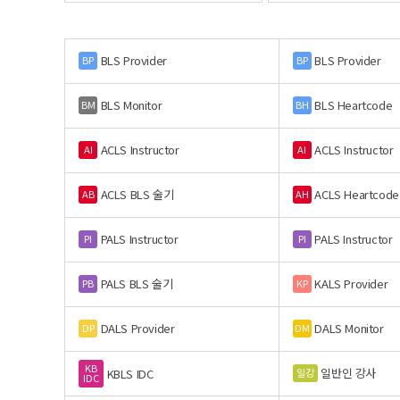
BLS Provider
BLS Provider
BP
BP
BLS Monitor
BLS Heartcode
BM
BH
ACLS Instructor
ACLS Instructor
AI
AI
ACLS BLS 술기
ACLS Heartcode
AB
AH
PALS Instructor
PALS Instructor
PI
PI
PALS BLS 술기
KALS Provider
PB
KP
DALS Provider
DALS Monitor
DP
DM
KB
일반인 강사
일강
KBLS IDC
IDC