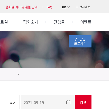
KR
전체메뉴
준회원 회비 및 환불 안내
FAQ
자료실
협회소개
간행물
이벤트
ATLAS
바로가기