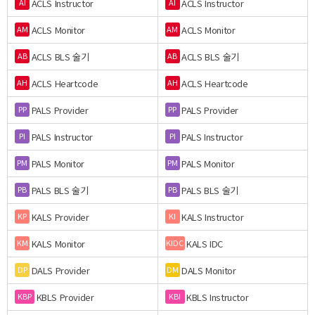
ACLS Instructor
ACLS Instructor
AI
AI
ACLS Monitor
ACLS Monitor
AM
AM
ACLS BLS 술기
ACLS BLS 술기
AB
AB
ACLS Heartcode
ACLS Heartcode
AH
AH
PALS Provider
PALS Provider
PP
PP
PALS Instructor
PALS Instructor
PI
PI
PALS Monitor
PALS Monitor
PM
PM
PALS BLS 술기
PALS BLS 술기
PB
PB
KALS Provider
KALS Instructor
KP
KI
KALS Monitor
KALS IDC
KM
KIDC
DALS Provider
DALS Monitor
DP
DM
KBLS Provider
KBLS Instructor
KBP
KBI