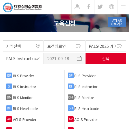
기
ATLAS
교육신청
바로가기
BLS Provider
BLS Provider
BP
BP
BLS Instructor
BLS Instructor
BI
BI
BLS Monitor
BLS Monitor
BM
BM
BLS Heartcode
BLS Heartcode
BH
BH
ACLS Provider
ACLS Provider
AP
AP