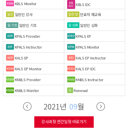
KB
KBLS Monitor
KBM
KBLS IDC
IDC
일반인 강사
만료자 재교육
일강
일강-만
일반인 기초
일반인 심화
일-기초
일-심화
KPALS Provider
KPALS EP
KPP
KPEP
KPALS Instructor
KPALS Monitor
KPI
KPM
KALS EP
KALS EP Instructor
KEP
KEI
KALS EP Monitor
KALS EP IDC
KEIM
KEIDC
KNBLS Provider
KNBLS Instructor
KNBP
KNBI
KNBLS Monitor
Renewal
KNBM
R
2021년
09
월
강사과정 연간일정 바로가기