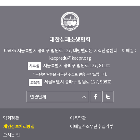
대한심폐소생협회
05836 서울특별시 송파구 법원로 127, 대명벨리온 지식산업센터
이메일 :
kacpredu@kacpr.org
서울특별시 송파구 법원로 127, 811호
사무실
* 우편물 발송은 사무실 주소로 발송 부탁드립니다.
서울특별시 송파구 법원로 127, 908호
교육장
협회정관
이용약관
개인정보처리방침
이메일주소무단수집거부
오시는 길