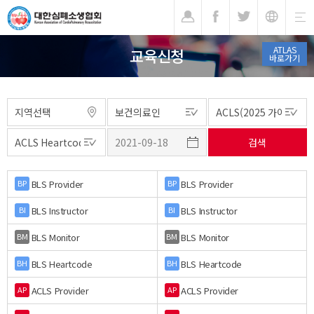
기
ATLAS
교육신청
바로가기
BLS Provider
BLS Provider
BP
BP
BLS Instructor
BLS Instructor
BI
BI
BLS Monitor
BLS Monitor
BM
BM
BLS Heartcode
BLS Heartcode
BH
BH
ACLS Provider
ACLS Provider
AP
AP