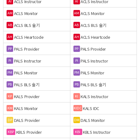
ACLS Instructor
ACLS Instructor
AI
AI
ACLS Monitor
ACLS Monitor
AM
AM
ACLS BLS 술기
ACLS BLS 술기
AB
AB
ACLS Heartcode
ACLS Heartcode
AH
AH
PALS Provider
PALS Provider
PP
PP
PALS Instructor
PALS Instructor
PI
PI
PALS Monitor
PALS Monitor
PM
PM
PALS BLS 술기
PALS BLS 술기
PB
PB
KALS Provider
KALS Instructor
KP
KI
KALS Monitor
KALS IDC
KM
KIDC
DALS Provider
DALS Monitor
DP
DM
KBLS Provider
KBLS Instructor
KBP
KBI