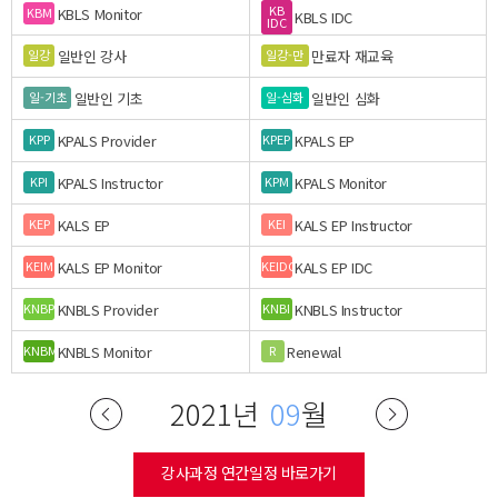
KB
KBLS Monitor
KBM
KBLS IDC
IDC
일반인 강사
만료자 재교육
일강
일강-만
일반인 기초
일반인 심화
일-기초
일-심화
KPALS Provider
KPALS EP
KPP
KPEP
KPALS Instructor
KPALS Monitor
KPI
KPM
KALS EP
KALS EP Instructor
KEP
KEI
KALS EP Monitor
KALS EP IDC
KEIM
KEIDC
KNBLS Provider
KNBLS Instructor
KNBP
KNBI
KNBLS Monitor
Renewal
KNBM
R
2021년
09
월
강사과정 연간일정 바로가기