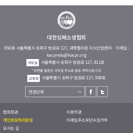
대한심폐소생협회
05836 서울특별시 송파구 법원로 127, 대명벨리온 지식산업센터
이메일 :
kacpredu@kacpr.org
서울특별시 송파구 법원로 127, 811호
사무실
* 우편물 발송은 사무실 주소로 발송 부탁드립니다.
서울특별시 송파구 법원로 127, 908호
교육장
협회정관
이용약관
개인정보처리방침
이메일주소무단수집거부
오시는 길