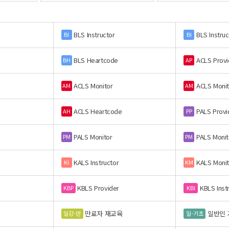
BLS Instructor
BLS Instruc
BI
BI
BLS Heartcode
ACLS Provi
BH
AP
ACLS Monitor
ACLS Monit
AM
AM
ACLS Heartcode
PALS Provi
AH
PP
PALS Monitor
PALS Monit
PM
PM
KALS Instructor
KALS Monit
KI
KM
KBLS Provider
KBLS Inst
KBP
KBI
만료자 재교육
일반인 
일강-만
일-기초