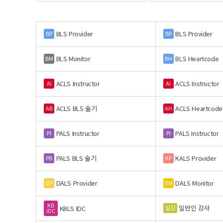
BLS Provider
BLS Provider
BP
BP
BLS Monitor
BLS Heartcode
BM
BH
ACLS Instructor
ACLS Instructor
AI
AI
ACLS BLS 술기
ACLS Heartcode
AB
AH
PALS Instructor
PALS Instructor
PI
PI
PALS BLS 술기
KALS Provider
PB
KP
DALS Provider
DALS Monitor
DP
DM
KB
일반인 강사
일강
KBLS IDC
IDC