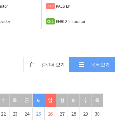
nitor
KALS EP
KEP
ovider
KNBLS Instructor
KNBI
캘린더 보기
목록 보기
수
목
금
토
일
월
화
수
목
22
23
24
25
26
27
28
29
30