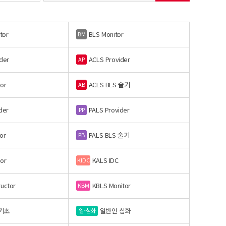
tor
BLS Monitor
BM
der
ACLS Provider
AP
or
ACLS BLS 술기
AB
der
PALS Provider
PP
or
PALS BLS 술기
PB
or
KALS IDC
KIDC
ructor
KBLS Monitor
KBM
기초
일반인 심화
일-심화