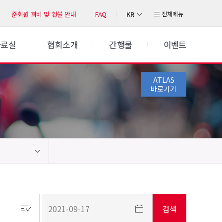
KR
전체메뉴
준회원 회비 및 환불 안내
FAQ
자료실
협회소개
간행물
이벤트
ATLAS
바로가기