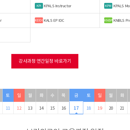
KPALS Instructor
KPALS Mo
KPI
KPM
r
KALS EP IDC
KNBLS Pr
KEIDC
KNBP
강사과정 연간일정 바로가기
토
일
월
화
수
목
금
토
일
월
화
11
12
13
14
15
16
17
18
19
20
21