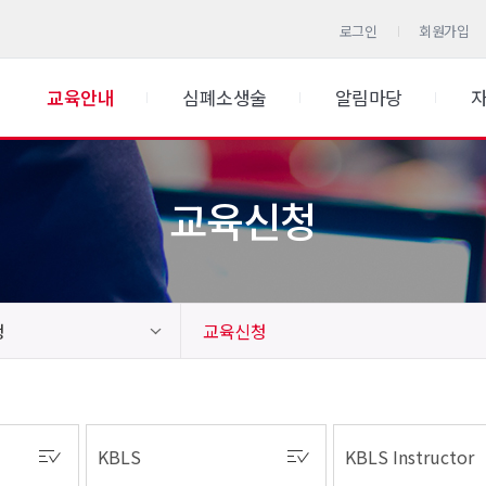
로그인
회원가입
교육안내
심폐소생술
알림마당
교육신청
청
교육신청