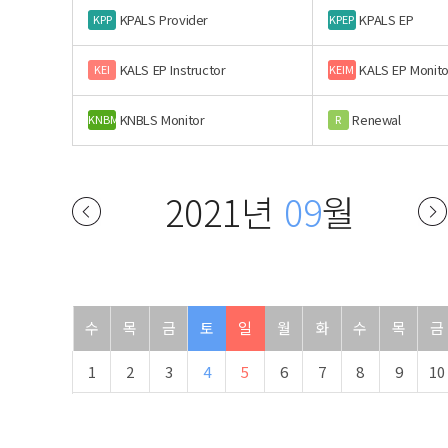
KPALS Provider
KPALS EP
KPP
KPEP
KALS EP Instructor
KALS EP Monito
KEI
KEIM
KNBLS Monitor
Renewal
KNBM
R
2021년
09
월
수
목
금
토
일
월
화
수
목
금
1
2
3
4
5
6
7
8
9
10