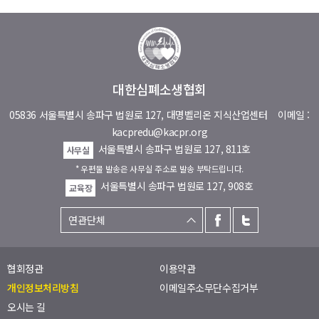
대한심폐소생협회
05836 서울특별시 송파구 법원로 127, 대명벨리온 지식산업센터
이메일 :
kacpredu@kacpr.org
서울특별시 송파구 법원로 127, 811호
사무실
* 우편물 발송은 사무실 주소로 발송 부탁드립니다.
서울특별시 송파구 법원로 127, 908호
교육장
협회정관
이용약관
개인정보처리방침
이메일주소무단수집거부
오시는 길