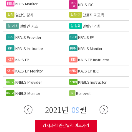
KB
KBLS Monitor
KBM
KBLS IDC
IDC
일반인 강사
만료자 재교육
일강
일강-만
일반인 기초
일반인 심화
일-기초
일-심화
KPALS Provider
KPALS EP
KPP
KPEP
KPALS Instructor
KPALS Monitor
KPI
KPM
KALS EP
KALS EP Instructor
KEP
KEI
KALS EP Monitor
KALS EP IDC
KEIM
KEIDC
KNBLS Provider
KNBLS Instructor
KNBP
KNBI
KNBLS Monitor
Renewal
KNBM
R
2021년
09
월
강사과정 연간일정 바로가기