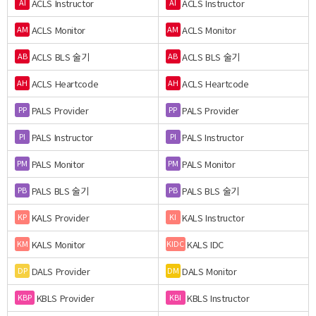
ACLS Instructor
ACLS Instructor
AI
AI
ACLS Monitor
ACLS Monitor
AM
AM
ACLS BLS 술기
ACLS BLS 술기
AB
AB
ACLS Heartcode
ACLS Heartcode
AH
AH
PALS Provider
PALS Provider
PP
PP
PALS Instructor
PALS Instructor
PI
PI
PALS Monitor
PALS Monitor
PM
PM
PALS BLS 술기
PALS BLS 술기
PB
PB
KALS Provider
KALS Instructor
KP
KI
KALS Monitor
KALS IDC
KM
KIDC
DALS Provider
DALS Monitor
DP
DM
KBLS Provider
KBLS Instructor
KBP
KBI