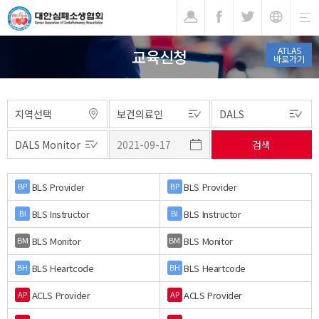
기
ATLAS
교육신청
바로가기
BLS Provider
BLS Provider
BP
BP
BLS Instructor
BLS Instructor
BI
BI
BLS Monitor
BLS Monitor
BM
BM
BLS Heartcode
BLS Heartcode
BH
BH
ACLS Provider
ACLS Provider
AP
AP