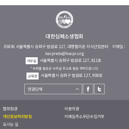
대한심폐소생협회
05836 서울특별시 송파구 법원로 127, 대명벨리온 지식산업센터
이메일 :
kacpredu@kacpr.org
서울특별시 송파구 법원로 127, 811호
사무실
* 우편물 발송은 사무실 주소로 발송 부탁드립니다.
서울특별시 송파구 법원로 127, 908호
교육장
협회정관
이용약관
개인정보처리방침
이메일주소무단수집거부
오시는 길