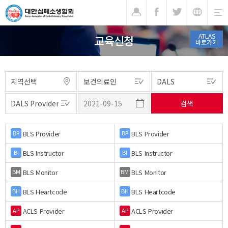
기
ATLAS
교육신청
바로가기
BLS Provider
BLS Provider
BP
BP
BLS Instructor
BLS Instructor
BI
BI
BLS Monitor
BLS Monitor
BM
BM
BLS Heartcode
BLS Heartcode
BH
BH
ACLS Provider
ACLS Provider
AP
AP