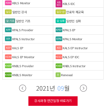
KB
KBLS Monitor
KBM
KBLS IDC
IDC
일반인 강사
만료자 재교육
일강
일강-만
일반인 기초
일반인 심화
일-기초
일-심화
KPALS Provider
KPALS EP
KPP
KPEP
KPALS Instructor
KPALS Monitor
KPI
KPM
KALS EP
KALS EP Instructor
KEP
KEI
KALS EP Monitor
KALS EP IDC
KEIM
KEIDC
KNBLS Provider
KNBLS Instructor
KNBP
KNBI
KNBLS Monitor
Renewal
KNBM
R
2021년
09
월
강사과정 연간일정 바로가기