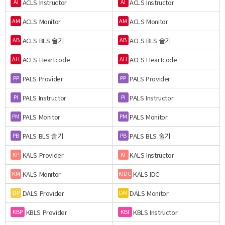
ACLS Instructor
ACLS Instructor
AI
AI
ACLS Monitor
ACLS Monitor
AM
AM
ACLS BLS 술기
ACLS BLS 술기
AB
AB
ACLS Heartcode
ACLS Heartcode
AH
AH
PALS Provider
PALS Provider
PP
PP
PALS Instructor
PALS Instructor
PI
PI
PALS Monitor
PALS Monitor
PM
PM
PALS BLS 술기
PALS BLS 술기
PB
PB
KALS Provider
KALS Instructor
KP
KI
KALS Monitor
KALS IDC
KM
KIDC
DALS Provider
DALS Monitor
DP
DM
KBLS Provider
KBLS Instructor
KBP
KBI