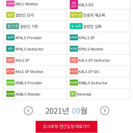
KB
KBLS Monitor
KBM
KBLS IDC
IDC
일반인 강사
만료자 재교육
일강
일강-만
일반인 기초
일반인 심화
일-기초
일-심화
KPALS Provider
KPALS EP
KPP
KPEP
KPALS Instructor
KPALS Monitor
KPI
KPM
KALS EP
KALS EP Instructor
KEP
KEI
KALS EP Monitor
KALS EP IDC
KEIM
KEIDC
KNBLS Provider
KNBLS Instructor
KNBP
KNBI
KNBLS Monitor
Renewal
KNBM
R
2021년
09
월
강사과정 연간일정 바로가기