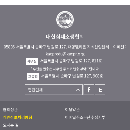
대한심폐소생협회
05836 서울특별시 송파구 법원로 127, 대명벨리온 지식산업센터
이메일 :
kacpredu@kacpr.org
서울특별시 송파구 법원로 127, 811호
사무실
* 우편물 발송은 사무실 주소로 발송 부탁드립니다.
서울특별시 송파구 법원로 127, 908호
교육장
협회정관
이용약관
개인정보처리방침
이메일주소무단수집거부
오시는 길