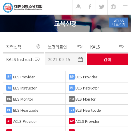
기
ATLAS
교육신청
바로가기
BLS Provider
BLS Provider
BP
BP
BLS Instructor
BLS Instructor
BI
BI
BLS Monitor
BLS Monitor
BM
BM
BLS Heartcode
BLS Heartcode
BH
BH
ACLS Provider
ACLS Provider
AP
AP