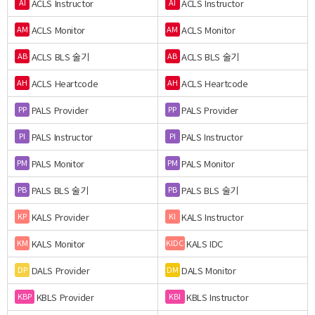
ACLS Instructor
ACLS Instructor
AI
AI
ACLS Monitor
ACLS Monitor
AM
AM
ACLS BLS 술기
ACLS BLS 술기
AB
AB
ACLS Heartcode
ACLS Heartcode
AH
AH
PALS Provider
PALS Provider
PP
PP
PALS Instructor
PALS Instructor
PI
PI
PALS Monitor
PALS Monitor
PM
PM
PALS BLS 술기
PALS BLS 술기
PB
PB
KALS Provider
KALS Instructor
KP
KI
KALS Monitor
KALS IDC
KM
KIDC
DALS Provider
DALS Monitor
DP
DM
KBLS Provider
KBLS Instructor
KBP
KBI