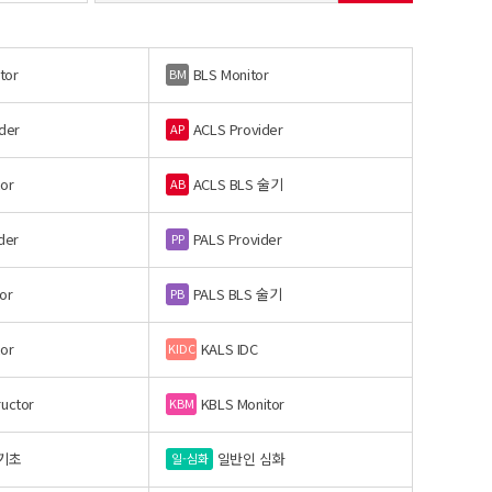
tor
BLS Monitor
BM
der
ACLS Provider
AP
or
ACLS BLS 술기
AB
der
PALS Provider
PP
or
PALS BLS 술기
PB
or
KALS IDC
KIDC
ructor
KBLS Monitor
KBM
기초
일반인 심화
일-심화