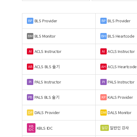
BLS Provider
BLS Provider
BP
BP
BLS Monitor
BLS Heartcode
BM
BH
ACLS Instructor
ACLS Instructor
AI
AI
ACLS BLS 술기
ACLS Heartcode
AB
AH
PALS Instructor
PALS Instructor
PI
PI
PALS BLS 술기
KALS Provider
PB
KP
DALS Provider
DALS Monitor
DP
DM
KB
일반인 강사
일강
KBLS IDC
IDC