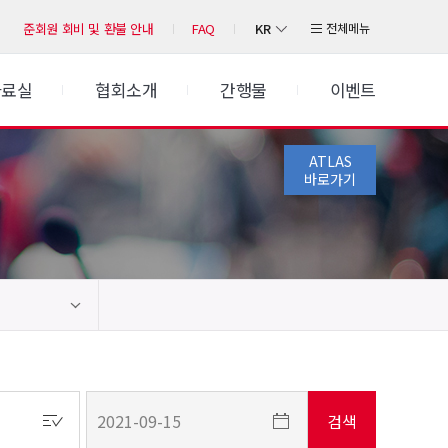
KR
전체메뉴
준회원 회비 및 환불 안내
FAQ
자료실
협회소개
간행물
이벤트
ATLAS
바로가기