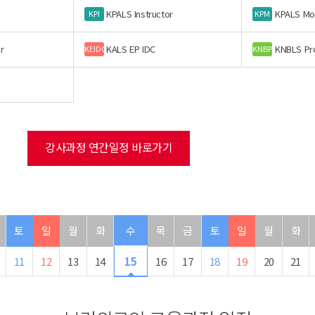
KPALS Instructor
KPALS Mo
KPI
KPM
r
KALS EP IDC
KNBLS Pr
KEIDC
KNBP
강사과정 연간일정 바로가기
토
일
월
화
수
목
금
토
일
월
화
11
12
13
14
15
16
17
18
19
20
21