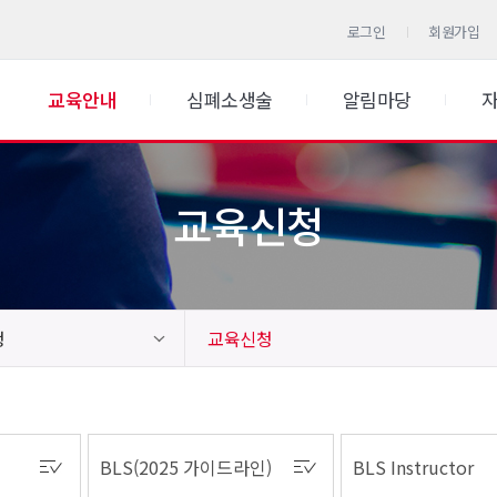
로그인
회원가입
교육안내
심폐소생술
알림마당
교육신청
청
교육신청