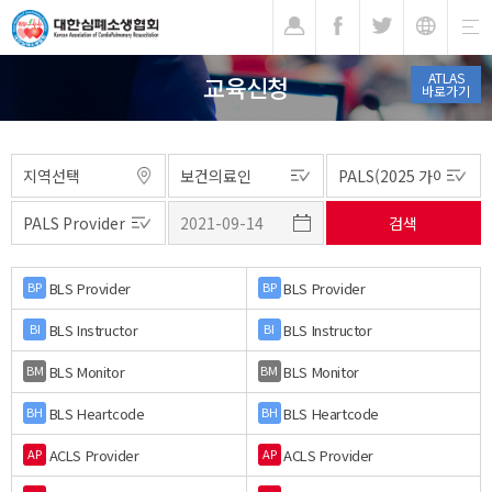
기
ATLAS
교육신청
바로가기
BLS Provider
BLS Provider
BP
BP
BLS Instructor
BLS Instructor
BI
BI
BLS Monitor
BLS Monitor
BM
BM
BLS Heartcode
BLS Heartcode
BH
BH
ACLS Provider
ACLS Provider
AP
AP