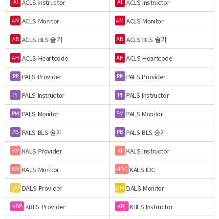
ACLS Instructor
ACLS Instructor
AI
AI
ACLS Monitor
ACLS Monitor
AM
AM
ACLS BLS 술기
ACLS BLS 술기
AB
AB
ACLS Heartcode
ACLS Heartcode
AH
AH
PALS Provider
PALS Provider
PP
PP
PALS Instructor
PALS Instructor
PI
PI
PALS Monitor
PALS Monitor
PM
PM
PALS BLS 술기
PALS BLS 술기
PB
PB
KALS Provider
KALS Instructor
KP
KI
KALS Monitor
KALS IDC
KM
KIDC
DALS Provider
DALS Monitor
DP
DM
KBLS Provider
KBLS Instructor
KBP
KBI