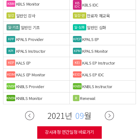
KB
KBLS Monitor
KBM
KBLS IDC
IDC
일반인 강사
만료자 재교육
일강
일강-만
일반인 기초
일반인 심화
일-기초
일-심화
KPALS Provider
KPALS EP
KPP
KPEP
KPALS Instructor
KPALS Monitor
KPI
KPM
KALS EP
KALS EP Instructor
KEP
KEI
KALS EP Monitor
KALS EP IDC
KEIM
KEIDC
KNBLS Provider
KNBLS Instructor
KNBP
KNBI
KNBLS Monitor
Renewal
KNBM
R
2021년
09
월
강사과정 연간일정 바로가기