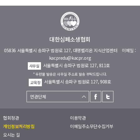
대한심폐소생협회
05836 서울특별시 송파구 법원로 127, 대명벨리온 지식산업센터
이메일 :
kacpredu@kacpr.org
서울특별시 송파구 법원로 127, 811호
사무실
* 우편물 발송은 사무실 주소로 발송 부탁드립니다.
서울특별시 송파구 법원로 127, 908호
교육장
협회정관
이용약관
개인정보처리방침
이메일주소무단수집거부
오시는 길