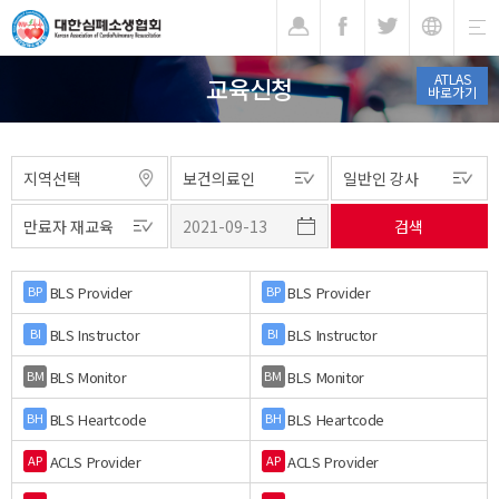
기
ATLAS
교육신청
바로가기
BLS Provider
BLS Provider
BP
BP
BLS Instructor
BLS Instructor
BI
BI
BLS Monitor
BLS Monitor
BM
BM
BLS Heartcode
BLS Heartcode
BH
BH
ACLS Provider
ACLS Provider
AP
AP