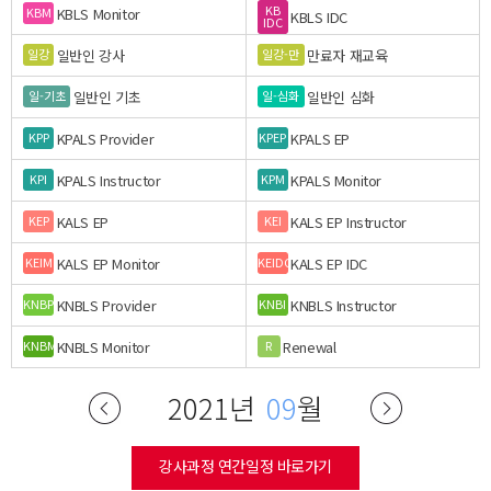
KB
KBLS Monitor
KBM
KBLS IDC
IDC
일반인 강사
만료자 재교육
일강
일강-만
일반인 기초
일반인 심화
일-기초
일-심화
KPALS Provider
KPALS EP
KPP
KPEP
KPALS Instructor
KPALS Monitor
KPI
KPM
KALS EP
KALS EP Instructor
KEP
KEI
KALS EP Monitor
KALS EP IDC
KEIM
KEIDC
KNBLS Provider
KNBLS Instructor
KNBP
KNBI
KNBLS Monitor
Renewal
KNBM
R
2021년
09
월
강사과정 연간일정 바로가기