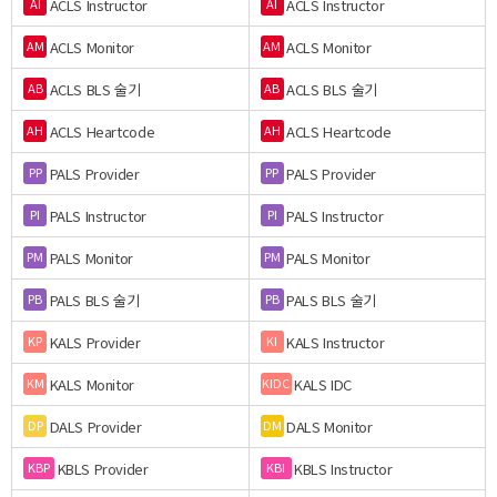
ACLS Instructor
ACLS Instructor
AI
AI
ACLS Monitor
ACLS Monitor
AM
AM
ACLS BLS 술기
ACLS BLS 술기
AB
AB
ACLS Heartcode
ACLS Heartcode
AH
AH
PALS Provider
PALS Provider
PP
PP
PALS Instructor
PALS Instructor
PI
PI
PALS Monitor
PALS Monitor
PM
PM
PALS BLS 술기
PALS BLS 술기
PB
PB
KALS Provider
KALS Instructor
KP
KI
KALS Monitor
KALS IDC
KM
KIDC
DALS Provider
DALS Monitor
DP
DM
KBLS Provider
KBLS Instructor
KBP
KBI