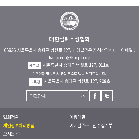
대한심폐소생협회
05836 서울특별시 송파구 법원로 127, 대명벨리온 지식산업센터
이메일 :
kacpredu@kacpr.org
서울특별시 송파구 법원로 127, 811호
사무실
* 우편물 발송은 사무실 주소로 발송 부탁드립니다.
서울특별시 송파구 법원로 127, 908호
교육장
협회정관
이용약관
개인정보처리방침
이메일주소무단수집거부
오시는 길