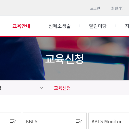
로그인
회원가입
교육안내
심폐소생술
알림마당
교육신청
청
교육신청