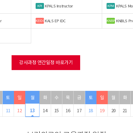
KPALS Instructor
KPALS Mo
KPI
KPM
r
KALS EP IDC
KNBLS Pr
KEIDC
KNBP
강사과정 연간일정 바로가기
토
일
월
화
수
목
금
토
일
월
화
11
12
13
14
15
16
17
18
19
20
21