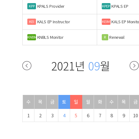
KPALS Provider
KPALS EP
KPP
KPEP
KALS EP Instructor
KALS EP Monito
KEI
KEIM
KNBLS Monitor
Renewal
KNBM
R
2021년
09
월
수
목
금
토
일
월
화
수
목
금
1
2
3
4
5
6
7
8
9
10