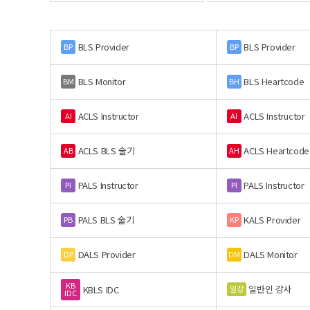
BLS Provider
BLS Provider
BP
BP
BLS Monitor
BLS Heartcode
BM
BH
ACLS Instructor
ACLS Instructor
AI
AI
ACLS BLS 술기
ACLS Heartcode
AB
AH
PALS Instructor
PALS Instructor
PI
PI
PALS BLS 술기
KALS Provider
PB
KP
DALS Provider
DALS Monitor
DP
DM
KB
일반인 강사
일강
KBLS IDC
IDC