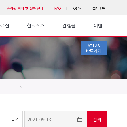
KR
전체메뉴
준회원 회비 및 환불 안내
FAQ
자료실
협회소개
간행물
이벤트
ATLAS
바로가기