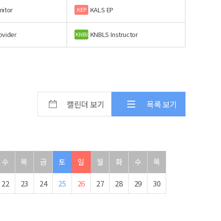
nitor
KALS EP
KEP
ovider
KNBLS Instructor
KNBI
캘린더 보기
목록 보기
수
목
금
토
일
월
화
수
목
22
23
24
25
26
27
28
29
30