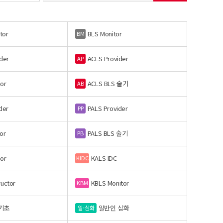
tor
BLS Monitor
BM
der
ACLS Provider
AP
or
ACLS BLS 술기
AB
der
PALS Provider
PP
or
PALS BLS 술기
PB
or
KALS IDC
KIDC
ructor
KBLS Monitor
KBM
기초
일반인 심화
일-심화