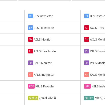
BLS Instructor
BLS Instruc
BI
BI
BLS Heartcode
ACLS Provi
BH
AP
ACLS Monitor
ACLS Monit
AM
AM
ACLS Heartcode
PALS Provi
AH
PP
PALS Monitor
PALS Monit
PM
PM
KALS Instructor
KALS Monit
KI
KM
KBLS Provider
KBLS Inst
KBP
KBI
만료자 재교육
일반인 
일강-만
일-기초