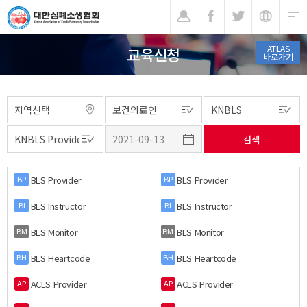
기
ATLAS
교육신청
바로가기
BLS Provider
BLS Provider
BP
BP
BLS Instructor
BLS Instructor
BI
BI
BLS Monitor
BLS Monitor
BM
BM
BLS Heartcode
BLS Heartcode
BH
BH
ACLS Provider
ACLS Provider
AP
AP