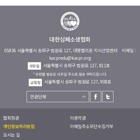
대한심폐소생협회
05836 서울특별시 송파구 법원로 127, 대명벨리온 지식산업센터
이메일 :
kacpredu@kacpr.org
서울특별시 송파구 법원로 127, 811호
사무실
* 우편물 발송은 사무실 주소로 발송 부탁드립니다.
서울특별시 송파구 법원로 127, 908호
교육장
협회정관
이용약관
개인정보처리방침
이메일주소무단수집거부
오시는 길