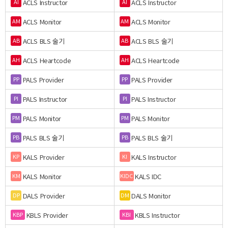
ACLS Instructor
ACLS Instructor
AI
AI
ACLS Monitor
ACLS Monitor
AM
AM
ACLS BLS 술기
ACLS BLS 술기
AB
AB
ACLS Heartcode
ACLS Heartcode
AH
AH
PALS Provider
PALS Provider
PP
PP
PALS Instructor
PALS Instructor
PI
PI
PALS Monitor
PALS Monitor
PM
PM
PALS BLS 술기
PALS BLS 술기
PB
PB
KALS Provider
KALS Instructor
KP
KI
KALS Monitor
KALS IDC
KM
KIDC
DALS Provider
DALS Monitor
DP
DM
KBLS Provider
KBLS Instructor
KBP
KBI