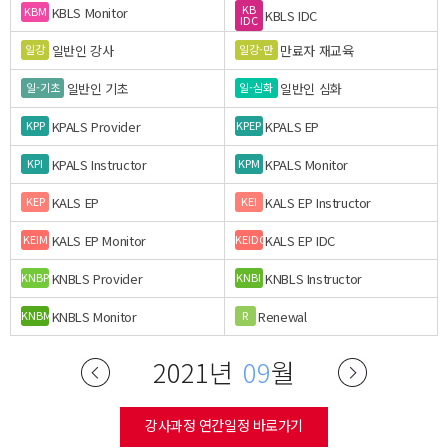
KB
KBLS Monitor
KBM
KBLS IDC
IDC
일반인 강사
만료자 재교육
일강
일강-만
일반인 기초
일반인 심화
일-기초
일-심화
KPALS Provider
KPALS EP
KPP
KPEP
KPALS Instructor
KPALS Monitor
KPI
KPM
KALS EP
KALS EP Instructor
KEP
KEI
KALS EP Monitor
KALS EP IDC
KEIM
KEIDC
KNBLS Provider
KNBLS Instructor
KNBP
KNBI
KNBLS Monitor
Renewal
KNBM
R
2021년
09
월
강사과정 연간일정 바로가기