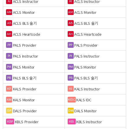
ACLS Instructor
ACLS Instructor
AI
AI
ACLS Monitor
ACLS Monitor
AM
AM
ACLS BLS 술기
ACLS BLS 술기
AB
AB
ACLS Heartcode
ACLS Heartcode
AH
AH
PALS Provider
PALS Provider
PP
PP
PALS Instructor
PALS Instructor
PI
PI
PALS Monitor
PALS Monitor
PM
PM
PALS BLS 술기
PALS BLS 술기
PB
PB
KALS Provider
KALS Instructor
KP
KI
KALS Monitor
KALS IDC
KM
KIDC
DALS Provider
DALS Monitor
DP
DM
KBLS Provider
KBLS Instructor
KBP
KBI