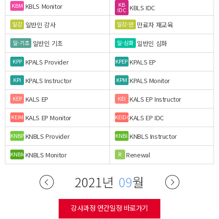
KB
KBLS Monitor
KBM
KBLS IDC
IDC
일반인 강사
만료자 재교육
일강
일강-만
일반인 기초
일반인 심화
일-기초
일-심화
KPALS Provider
KPALS EP
KPP
KPEP
KPALS Instructor
KPALS Monitor
KPI
KPM
KALS EP
KALS EP Instructor
KEP
KEI
KALS EP Monitor
KALS EP IDC
KEIM
KEIDC
KNBLS Provider
KNBLS Instructor
KNBP
KNBI
KNBLS Monitor
Renewal
KNBM
R
2021년
09
월
강사과정 연간일정 바로가기