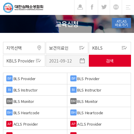
기
ATLAS
교육신청
바로가기
BLS Provider
BLS Provider
BP
BP
BLS Instructor
BLS Instructor
BI
BI
BLS Monitor
BLS Monitor
BM
BM
BLS Heartcode
BLS Heartcode
BH
BH
ACLS Provider
ACLS Provider
AP
AP