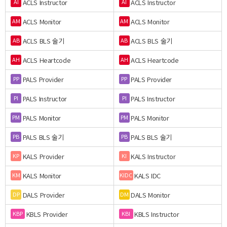
ACLS Instructor
ACLS Instructor
AI
AI
ACLS Monitor
ACLS Monitor
AM
AM
ACLS BLS 술기
ACLS BLS 술기
AB
AB
ACLS Heartcode
ACLS Heartcode
AH
AH
PALS Provider
PALS Provider
PP
PP
PALS Instructor
PALS Instructor
PI
PI
PALS Monitor
PALS Monitor
PM
PM
PALS BLS 술기
PALS BLS 술기
PB
PB
KALS Provider
KALS Instructor
KP
KI
KALS Monitor
KALS IDC
KM
KIDC
DALS Provider
DALS Monitor
DP
DM
KBLS Provider
KBLS Instructor
KBP
KBI