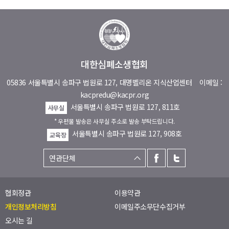
대한심폐소생협회
05836 서울특별시 송파구 법원로 127, 대명벨리온 지식산업센터
이메일 :
kacpredu@kacpr.org
서울특별시 송파구 법원로 127, 811호
사무실
* 우편물 발송은 사무실 주소로 발송 부탁드립니다.
서울특별시 송파구 법원로 127, 908호
교육장
협회정관
이용약관
개인정보처리방침
이메일주소무단수집거부
오시는 길