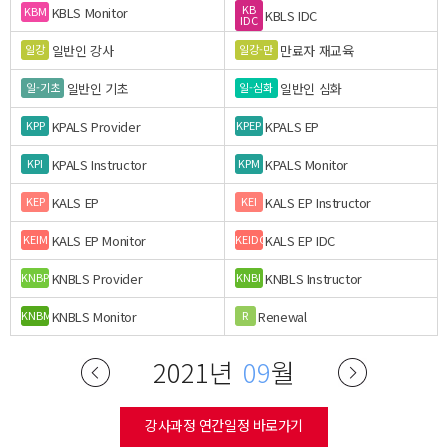
KB
KBLS Monitor
KBM
KBLS IDC
IDC
일반인 강사
만료자 재교육
일강
일강-만
일반인 기초
일반인 심화
일-기초
일-심화
KPALS Provider
KPALS EP
KPP
KPEP
KPALS Instructor
KPALS Monitor
KPI
KPM
KALS EP
KALS EP Instructor
KEP
KEI
KALS EP Monitor
KALS EP IDC
KEIM
KEIDC
KNBLS Provider
KNBLS Instructor
KNBP
KNBI
KNBLS Monitor
Renewal
KNBM
R
2021년
09
월
강사과정 연간일정 바로가기