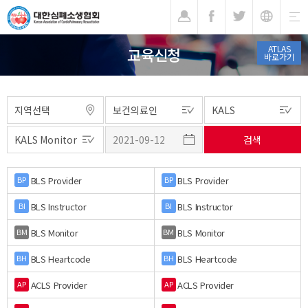
기
ATLAS
교육신청
바로가기
BLS Provider
BLS Provider
BP
BP
BLS Instructor
BLS Instructor
BI
BI
BLS Monitor
BLS Monitor
BM
BM
BLS Heartcode
BLS Heartcode
BH
BH
ACLS Provider
ACLS Provider
AP
AP