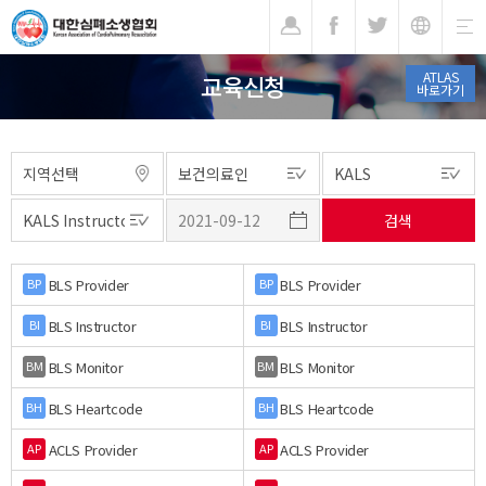
기
ATLAS
교육신청
바로가기
BLS Provider
BLS Provider
BP
BP
BLS Instructor
BLS Instructor
BI
BI
BLS Monitor
BLS Monitor
BM
BM
BLS Heartcode
BLS Heartcode
BH
BH
ACLS Provider
ACLS Provider
AP
AP