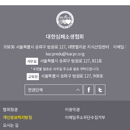
대한심폐소생협회
05836 서울특별시 송파구 법원로 127, 대명벨리온 지식산업센터
이메일 :
kacpredu@kacpr.org
서울특별시 송파구 법원로 127, 811호
사무실
* 우편물 발송은 사무실 주소로 발송 부탁드립니다.
서울특별시 송파구 법원로 127, 908호
교육장
협회정관
이용약관
개인정보처리방침
이메일주소무단수집거부
오시는 길