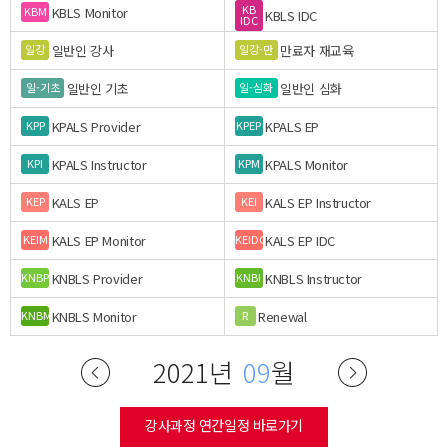
KB
KBLS Monitor
KBM
KBLS IDC
IDC
일반인 강사
만료자 재교육
일강
일강-만
일반인 기초
일반인 심화
일-기초
일-심화
KPALS Provider
KPALS EP
KPP
KPEP
KPALS Instructor
KPALS Monitor
KPI
KPM
KALS EP
KALS EP Instructor
KEP
KEI
KALS EP Monitor
KALS EP IDC
KEIM
KEIDC
KNBLS Provider
KNBLS Instructor
KNBP
KNBI
KNBLS Monitor
Renewal
KNBM
R
2021년
09
월
강사과정 연간일정 바로가기