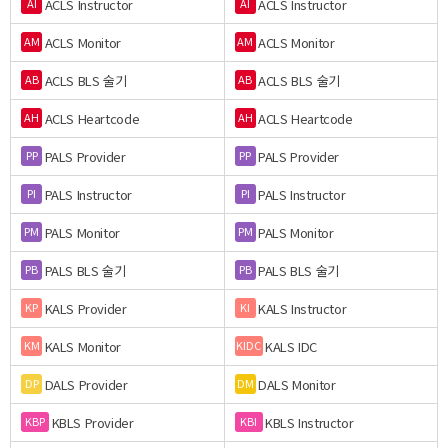
ACLS Instructor
ACLS Instructor
AI
AI
ACLS Monitor
ACLS Monitor
AM
AM
ACLS BLS 술기
ACLS BLS 술기
AB
AB
ACLS Heartcode
ACLS Heartcode
AH
AH
PALS Provider
PALS Provider
PP
PP
PALS Instructor
PALS Instructor
PI
PI
PALS Monitor
PALS Monitor
PM
PM
PALS BLS 술기
PALS BLS 술기
PB
PB
KALS Provider
KALS Instructor
KP
KI
KALS Monitor
KALS IDC
KM
KIDC
DALS Provider
DALS Monitor
DP
DM
KBLS Provider
KBLS Instructor
KBP
KBI