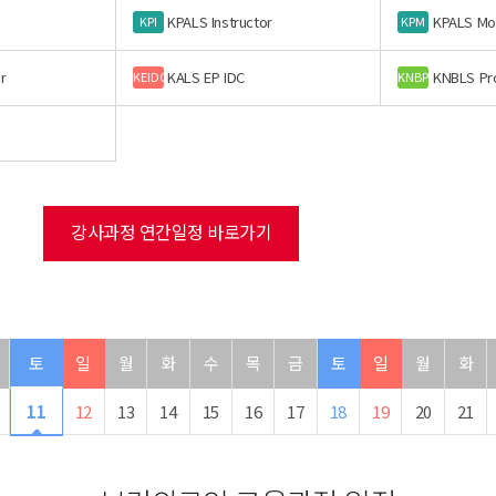
KPALS Instructor
KPALS Mo
KPI
KPM
r
KALS EP IDC
KNBLS Pr
KEIDC
KNBP
강사과정 연간일정 바로가기
토
일
월
화
수
목
금
토
일
월
화
11
12
13
14
15
16
17
18
19
20
21