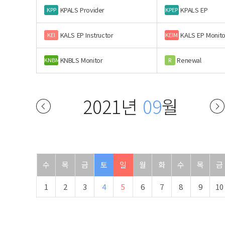
KPALS Provider
KPALS EP
KPP
KPEP
KALS EP Instructor
KALS EP Monito
KEI
KEIM
KNBLS Monitor
Renewal
KNBM
R
2021년
09
월
수
목
금
토
일
월
화
수
목
금
1
2
3
4
5
6
7
8
9
10