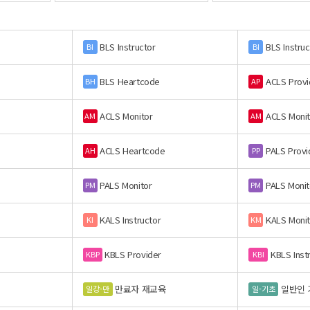
BLS Instructor
BLS Instruc
BI
BI
BLS Heartcode
ACLS Provi
BH
AP
ACLS Monitor
ACLS Monit
AM
AM
ACLS Heartcode
PALS Provi
AH
PP
PALS Monitor
PALS Monit
PM
PM
KALS Instructor
KALS Monit
KI
KM
KBLS Provider
KBLS Inst
KBP
KBI
만료자 재교육
일반인 
일강-만
일-기초