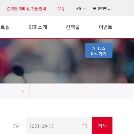
KR
전체메뉴
준회원 회비 및 환불 안내
FAQ
자료실
협회소개
간행물
이벤트
ATLAS
바로가기