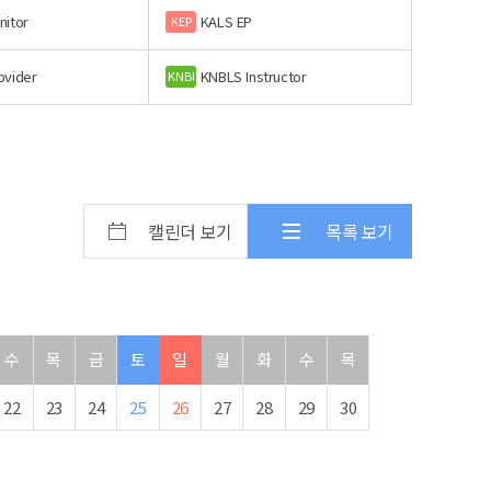
nitor
KALS EP
KEP
ovider
KNBLS Instructor
KNBI
캘린더 보기
목록 보기
수
목
금
토
일
월
화
수
목
22
23
24
25
26
27
28
29
30