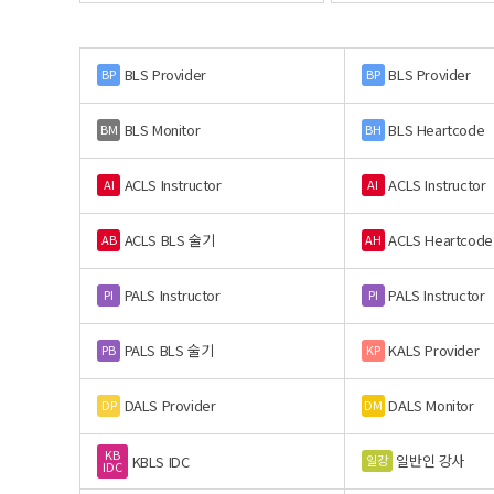
BLS Provider
BLS Provider
BP
BP
BLS Monitor
BLS Heartcode
BM
BH
ACLS Instructor
ACLS Instructor
AI
AI
ACLS BLS 술기
ACLS Heartcode
AB
AH
PALS Instructor
PALS Instructor
PI
PI
PALS BLS 술기
KALS Provider
PB
KP
DALS Provider
DALS Monitor
DP
DM
KB
일반인 강사
일강
KBLS IDC
IDC