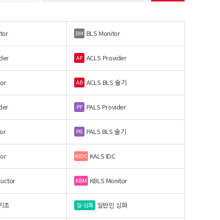
tor
BLS Monitor
BM
der
ACLS Provider
AP
or
ACLS BLS 술기
AB
der
PALS Provider
PP
or
PALS BLS 술기
PB
or
KALS IDC
KIDC
ructor
KBLS Monitor
KBM
기초
일반인 심화
일-심화