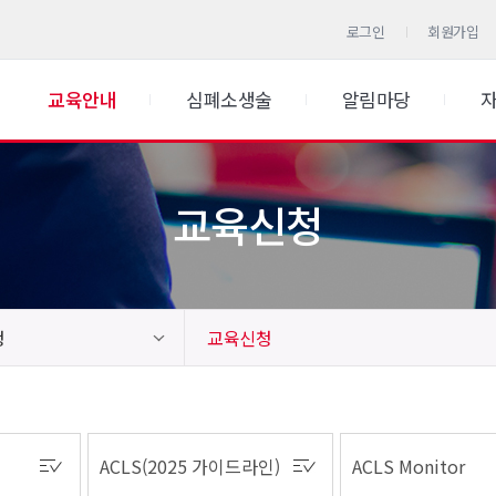
로그인
회원가입
교육안내
심폐소생술
알림마당
교육신청
청
교육신청