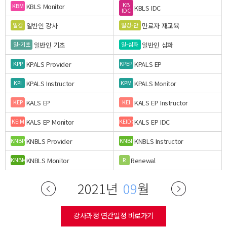
KB
KBLS Monitor
KBM
KBLS IDC
IDC
일반인 강사
만료자 재교육
일강
일강-만
일반인 기초
일반인 심화
일-기초
일-심화
KPALS Provider
KPALS EP
KPP
KPEP
KPALS Instructor
KPALS Monitor
KPI
KPM
KALS EP
KALS EP Instructor
KEP
KEI
KALS EP Monitor
KALS EP IDC
KEIM
KEIDC
KNBLS Provider
KNBLS Instructor
KNBP
KNBI
KNBLS Monitor
Renewal
KNBM
R
2021년
09
월
강사과정 연간일정 바로가기