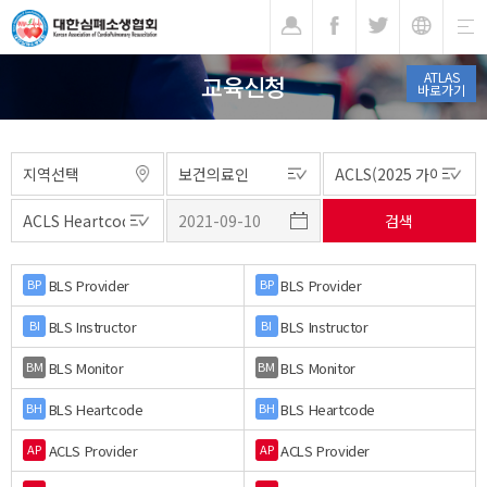
기
ATLAS
교육신청
바로가기
BLS Provider
BLS Provider
BP
BP
BLS Instructor
BLS Instructor
BI
BI
BLS Monitor
BLS Monitor
BM
BM
BLS Heartcode
BLS Heartcode
BH
BH
ACLS Provider
ACLS Provider
AP
AP