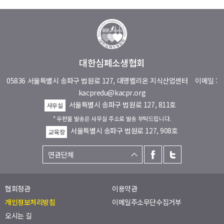
대한심폐소생협회
05836 서울특별시 송파구 법원로 127, 대명벨리온 지식산업센터
이메일 :
kacpredu@kacpr.org
서울특별시 송파구 법원로 127, 811호
사무실
* 우편물 발송은 사무실 주소로 발송 부탁드립니다.
서울특별시 송파구 법원로 127, 908호
교육장
협회정관
이용약관
개인정보처리방침
이메일주소무단수집거부
오시는 길