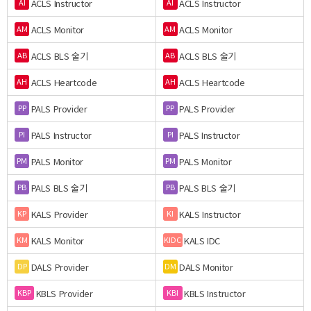
ACLS Instructor
ACLS Instructor
AI
AI
ACLS Monitor
ACLS Monitor
AM
AM
ACLS BLS 술기
ACLS BLS 술기
AB
AB
ACLS Heartcode
ACLS Heartcode
AH
AH
PALS Provider
PALS Provider
PP
PP
PALS Instructor
PALS Instructor
PI
PI
PALS Monitor
PALS Monitor
PM
PM
PALS BLS 술기
PALS BLS 술기
PB
PB
KALS Provider
KALS Instructor
KP
KI
KALS Monitor
KALS IDC
KM
KIDC
DALS Provider
DALS Monitor
DP
DM
KBLS Provider
KBLS Instructor
KBP
KBI