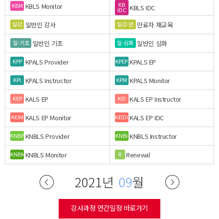
KB
KBLS Monitor
KBM
KBLS IDC
IDC
일반인 강사
만료자 재교육
일강
일강-만
일반인 기초
일반인 심화
일-기초
일-심화
KPALS Provider
KPALS EP
KPP
KPEP
KPALS Instructor
KPALS Monitor
KPI
KPM
KALS EP
KALS EP Instructor
KEP
KEI
KALS EP Monitor
KALS EP IDC
KEIM
KEIDC
KNBLS Provider
KNBLS Instructor
KNBP
KNBI
KNBLS Monitor
Renewal
KNBM
R
2021년
09
월
강사과정 연간일정 바로가기