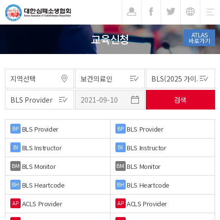
기
ATLAS
교육신청
바로가기
BLS Provider
BLS Provider
BP
BP
BLS Instructor
BLS Instructor
BI
BI
BLS Monitor
BLS Monitor
BM
BM
BLS Heartcode
BLS Heartcode
BH
BH
ACLS Provider
ACLS Provider
AP
AP