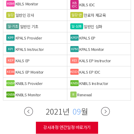
KB
KBLS Monitor
KBM
KBLS IDC
IDC
일반인 강사
만료자 재교육
일강
일강-만
일반인 기초
일반인 심화
일-기초
일-심화
KPALS Provider
KPALS EP
KPP
KPEP
KPALS Instructor
KPALS Monitor
KPI
KPM
KALS EP
KALS EP Instructor
KEP
KEI
KALS EP Monitor
KALS EP IDC
KEIM
KEIDC
KNBLS Provider
KNBLS Instructor
KNBP
KNBI
KNBLS Monitor
Renewal
KNBM
R
2021년
09
월
강사과정 연간일정 바로가기