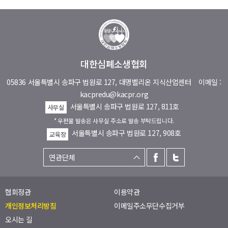
대한심폐소생협회
05836 서울특별시 송파구 법원로 127, 대명벨리온 지식산업센터
이메일 :
kacpredu@kacpr.org
서울특별시 송파구 법원로 127, 811호
사무실
* 우편물 발송은 사무실 주소로 발송 부탁드립니다.
서울특별시 송파구 법원로 127, 908호
교육장
협회정관
이용약관
개인정보처리방침
이메일주소무단수집거부
오시는 길