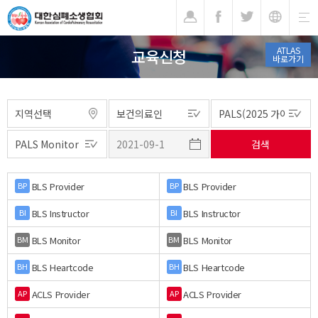
기
ATLAS
교육신청
바로가기
BLS Provider
BLS Provider
BP
BP
BLS Instructor
BLS Instructor
BI
BI
BLS Monitor
BLS Monitor
BM
BM
BLS Heartcode
BLS Heartcode
BH
BH
ACLS Provider
ACLS Provider
AP
AP