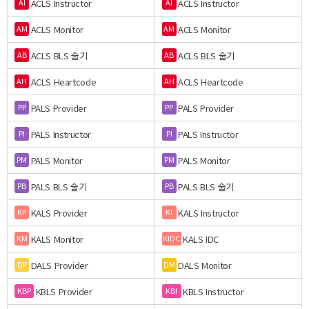
ACLS Instructor
ACLS Instructor
AI
AI
ACLS Monitor
ACLS Monitor
AM
AM
ACLS BLS 술기
ACLS BLS 술기
AB
AB
ACLS Heartcode
ACLS Heartcode
AH
AH
PALS Provider
PALS Provider
PP
PP
PALS Instructor
PALS Instructor
PI
PI
PALS Monitor
PALS Monitor
PM
PM
PALS BLS 술기
PALS BLS 술기
PB
PB
KALS Provider
KALS Instructor
KP
KI
KALS Monitor
KALS IDC
KM
KIDC
DALS Provider
DALS Monitor
DP
DM
KBLS Provider
KBLS Instructor
KBP
KBI