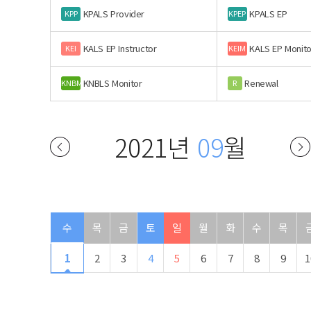
KPALS Provider
KPALS EP
KPP
KPEP
KALS EP Instructor
KALS EP Monito
KEI
KEIM
KNBLS Monitor
Renewal
KNBM
R
2021년
09
월
수
목
금
토
일
월
화
수
목
1
2
3
4
5
6
7
8
9
1