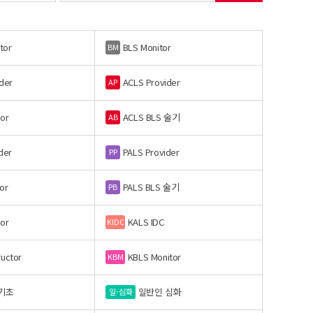
tor
BLS Monitor
BM
der
ACLS Provider
AP
or
ACLS BLS 술기
AB
der
PALS Provider
PP
or
PALS BLS 술기
PB
or
KALS IDC
KIDC
ructor
KBLS Monitor
KBM
기초
일반인 심화
일-심화