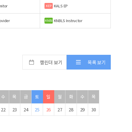
nitor
KALS EP
KEP
ovider
KNBLS Instructor
KNBI
캘린더 보기
목록 보기
수
목
금
토
일
월
화
수
목
22
23
24
25
26
27
28
29
30