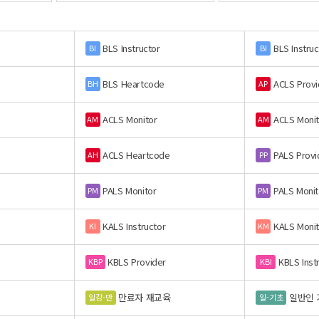
BLS Instructor
BLS Instruc
BI
BI
BLS Heartcode
ACLS Provi
BH
AP
ACLS Monitor
ACLS Monit
AM
AM
ACLS Heartcode
PALS Provi
AH
PP
PALS Monitor
PALS Monit
PM
PM
KALS Instructor
KALS Monit
KI
KM
KBLS Provider
KBLS Inst
KBP
KBI
만료자 재교육
일반인 
일강-만
일-기초