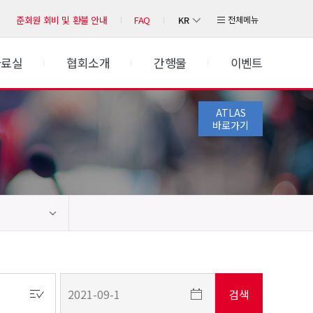
KR
전체메뉴
준회원 회비 및 환불 안내
FAQ
자료실
협회소개
간행물
이벤트
ATLAS
바로가기