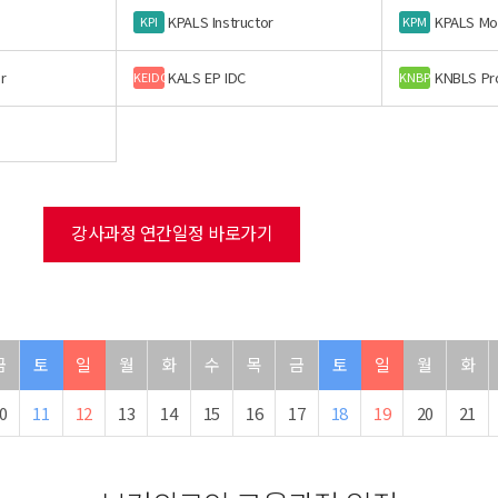
KPALS Instructor
KPALS Mo
KPI
KPM
r
KALS EP IDC
KNBLS Pr
KEIDC
KNBP
강사과정 연간일정 바로가기
금
토
일
월
화
수
목
금
토
일
월
화
0
11
12
13
14
15
16
17
18
19
20
21