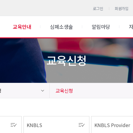
로그인
회원가입
교육안내
심폐소생술
알림마당
교육신청
청
교육신청