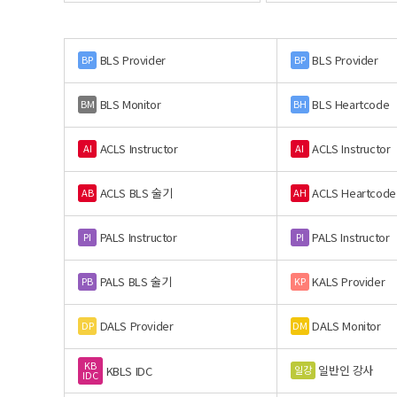
BLS Provider
BLS Provider
BP
BP
BLS Monitor
BLS Heartcode
BM
BH
ACLS Instructor
ACLS Instructor
AI
AI
ACLS BLS 술기
ACLS Heartcode
AB
AH
PALS Instructor
PALS Instructor
PI
PI
PALS BLS 술기
KALS Provider
PB
KP
DALS Provider
DALS Monitor
DP
DM
KB
일반인 강사
일강
KBLS IDC
IDC