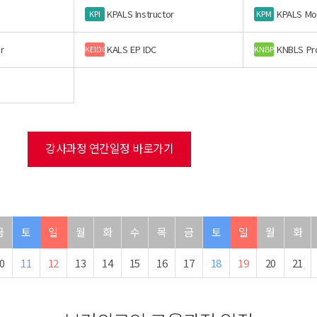
KPALS Instructor
KPALS Mo
KPI
KPM
r
KALS EP IDC
KNBLS Pr
KEIDC
KNBP
강사과정 연간일정 바로가기
금
토
일
월
화
수
목
금
토
일
월
화
0
11
12
13
14
15
16
17
18
19
20
21