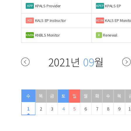
KPALS Provider
KPALS EP
KPP
KPEP
KALS EP Instructor
KALS EP Monito
KEI
KEIM
KNBLS Monitor
Renewal
KNBM
R
2021년
09
월
수
목
금
토
일
월
화
수
목
1
2
3
4
5
6
7
8
9
1