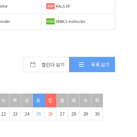
nitor
KALS EP
KEP
ovider
KNBLS Instructor
KNBI
캘린더 보기
목록 보기
수
목
금
토
일
월
화
수
목
22
23
24
25
26
27
28
29
30