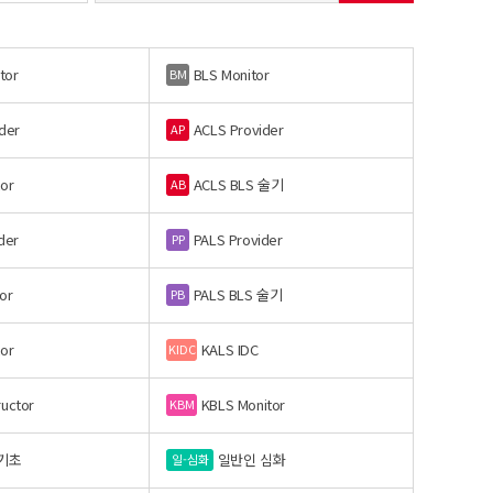
tor
BLS Monitor
BM
der
ACLS Provider
AP
or
ACLS BLS 술기
AB
der
PALS Provider
PP
or
PALS BLS 술기
PB
or
KALS IDC
KIDC
ructor
KBLS Monitor
KBM
기초
일반인 심화
일-심화