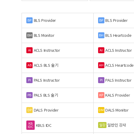
BLS Provider
BLS Provider
BP
BP
BLS Monitor
BLS Heartcode
BM
BH
ACLS Instructor
ACLS Instructor
AI
AI
ACLS BLS 술기
ACLS Heartcode
AB
AH
PALS Instructor
PALS Instructor
PI
PI
PALS BLS 술기
KALS Provider
PB
KP
DALS Provider
DALS Monitor
DP
DM
KB
일반인 강사
일강
KBLS IDC
IDC