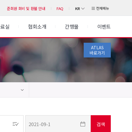
KR
전체메뉴
준회원 회비 및 환불 안내
FAQ
자료실
협회소개
간행물
이벤트
ATLAS
바로가기