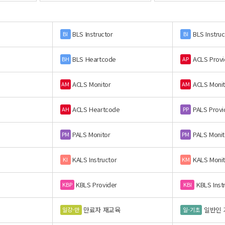
BLS Instructor
BLS Instruc
BI
BI
BLS Heartcode
ACLS Provi
BH
AP
ACLS Monitor
ACLS Monit
AM
AM
ACLS Heartcode
PALS Provi
AH
PP
PALS Monitor
PALS Monit
PM
PM
KALS Instructor
KALS Monit
KI
KM
KBLS Provider
KBLS Inst
KBP
KBI
만료자 재교육
일반인 
일강-만
일-기초