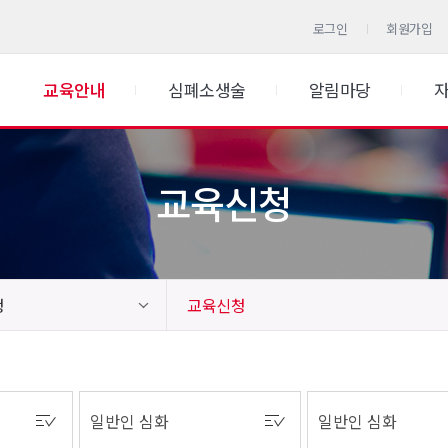
로그인
회원가입
교육안내
심폐소생술
알림마당
교육신청
청
교육신청