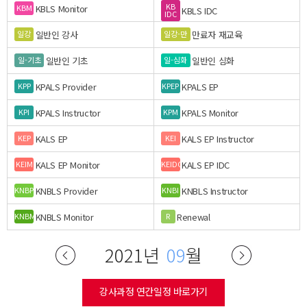
KB
KBLS Monitor
KBM
KBLS IDC
IDC
일반인 강사
만료자 재교육
일강
일강-만
일반인 기초
일반인 심화
일-기초
일-심화
KPALS Provider
KPALS EP
KPP
KPEP
KPALS Instructor
KPALS Monitor
KPI
KPM
KALS EP
KALS EP Instructor
KEP
KEI
KALS EP Monitor
KALS EP IDC
KEIM
KEIDC
KNBLS Provider
KNBLS Instructor
KNBP
KNBI
KNBLS Monitor
Renewal
KNBM
R
2021년
09
월
강사과정 연간일정 바로가기