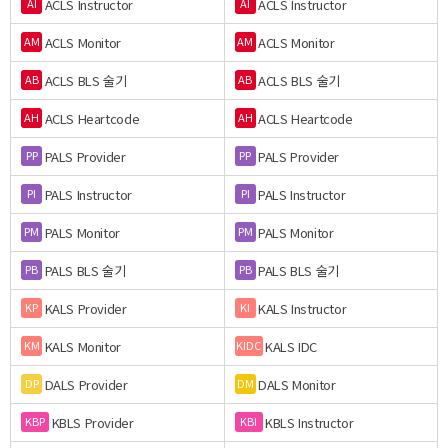
ACLS Instructor
ACLS Instructor
AI
AI
ACLS Monitor
ACLS Monitor
AM
AM
ACLS BLS 술기
ACLS BLS 술기
AB
AB
ACLS Heartcode
ACLS Heartcode
AH
AH
PALS Provider
PALS Provider
PP
PP
PALS Instructor
PALS Instructor
PI
PI
PALS Monitor
PALS Monitor
PM
PM
PALS BLS 술기
PALS BLS 술기
PB
PB
KALS Provider
KALS Instructor
KP
KI
KALS Monitor
KALS IDC
KM
KIDC
DALS Provider
DALS Monitor
DP
DM
KBLS Provider
KBLS Instructor
KBP
KBI