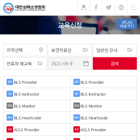
기
ATLAS
교육신청
바로가기
BLS Provider
BLS Provider
BP
BP
BLS Instructor
BLS Instructor
BI
BI
BLS Monitor
BLS Monitor
BM
BM
BLS Heartcode
BLS Heartcode
BH
BH
ACLS Provider
ACLS Provider
AP
AP