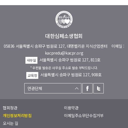
대한심폐소생협회
05836 서울특별시 송파구 법원로 127, 대명벨리온 지식산업센터
이메일 :
kacpredu@kacpr.org
서울특별시 송파구 법원로 127, 811호
사무실
* 우편물 발송은 사무실 주소로 발송 부탁드립니다.
서울특별시 송파구 법원로 127, 908호
교육장
협회정관
이용약관
개인정보처리방침
이메일주소무단수집거부
오시는 길