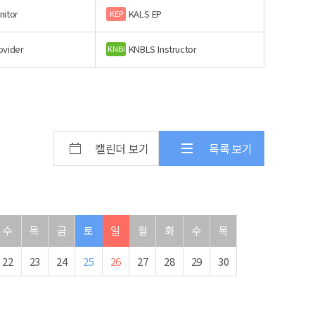
nitor
KALS EP
KEP
ovider
KNBLS Instructor
KNBI
캘린더 보기
목록 보기
수
목
금
토
일
월
화
수
목
22
23
24
25
26
27
28
29
30