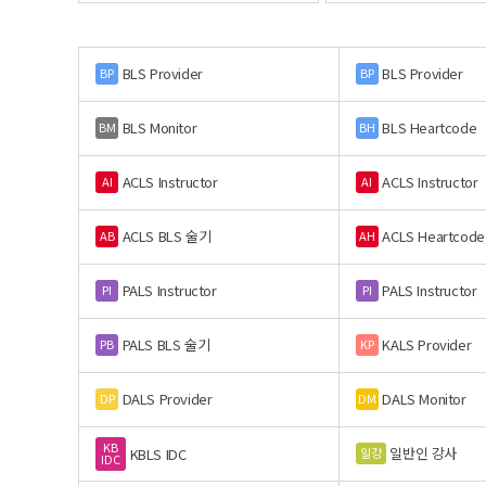
BLS Provider
BLS Provider
BP
BP
BLS Monitor
BLS Heartcode
BM
BH
ACLS Instructor
ACLS Instructor
AI
AI
ACLS BLS 술기
ACLS Heartcode
AB
AH
PALS Instructor
PALS Instructor
PI
PI
PALS BLS 술기
KALS Provider
PB
KP
DALS Provider
DALS Monitor
DP
DM
KB
일반인 강사
일강
KBLS IDC
IDC