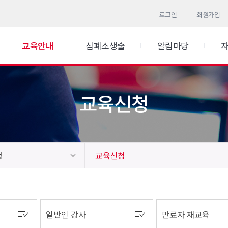
로그인
회원가입
교육안내
심폐소생술
알림마당
교육신청
청
교육신청