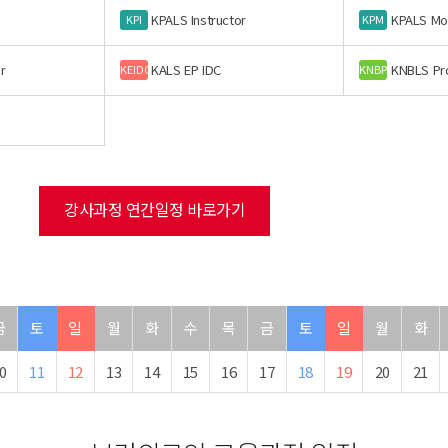
KPALS Instructor
KPALS Mo
KPI
KPM
r
KALS EP IDC
KNBLS Pr
KEIDC
KNBP
강사과정 연간일정 바로가기
금
토
일
월
화
수
목
금
토
일
월
화
0
11
12
13
14
15
16
17
18
19
20
21