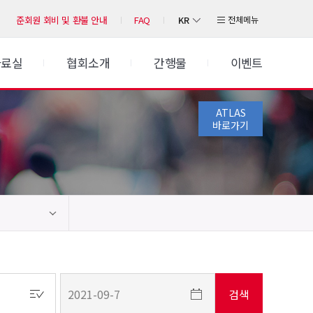
KR
전체메뉴
준회원 회비 및 환불 안내
FAQ
자료실
협회소개
간행물
이벤트
ATLAS
바로가기