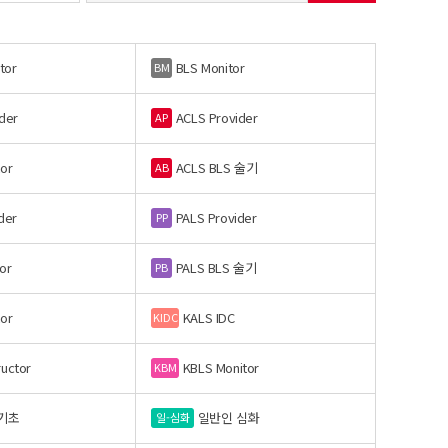
tor
BLS Monitor
BM
der
ACLS Provider
AP
or
ACLS BLS 술기
AB
der
PALS Provider
PP
or
PALS BLS 술기
PB
or
KALS IDC
KIDC
ructor
KBLS Monitor
KBM
기초
일반인 심화
일-심화