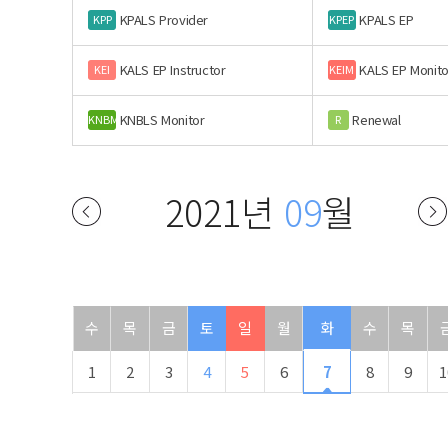
KPALS Provider
KPALS EP
KPP
KPEP
KALS EP Instructor
KALS EP Monito
KEI
KEIM
KNBLS Monitor
Renewal
KNBM
R
2021년
09
월
수
목
금
토
일
월
화
수
목
1
2
3
4
5
6
7
8
9
1