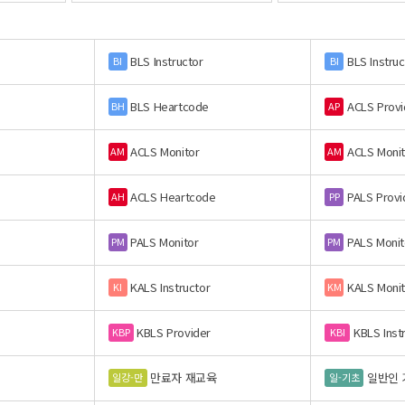
BLS Instructor
BLS Instruc
BI
BI
BLS Heartcode
ACLS Provi
BH
AP
ACLS Monitor
ACLS Monit
AM
AM
ACLS Heartcode
PALS Provi
AH
PP
PALS Monitor
PALS Monit
PM
PM
KALS Instructor
KALS Monit
KI
KM
KBLS Provider
KBLS Inst
KBP
KBI
만료자 재교육
일반인 
일강-만
일-기초