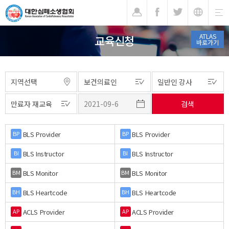
기
ATLAS
교육신청
바로가기
BLS Provider
BLS Provider
BP
BP
BLS Instructor
BLS Instructor
BI
BI
BLS Monitor
BLS Monitor
BM
BM
BLS Heartcode
BLS Heartcode
BH
BH
ACLS Provider
ACLS Provider
AP
AP