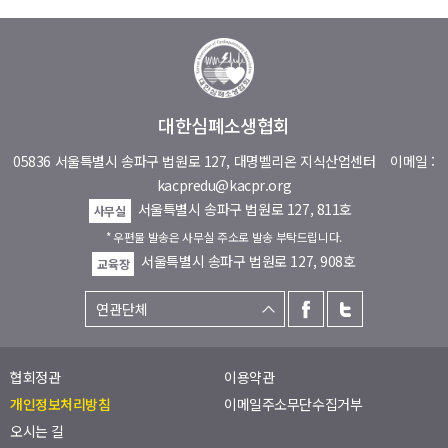
대한심폐소생협회
05836 서울특별시 송파구 법원로 127, 대명벨리온 지식산업센터
이메일 :
kacpredu@kacpr.org
서울특별시 송파구 법원로 127, 811호
사무실
* 우편물 발송은 사무실 주소로 발송 부탁드립니다.
서울특별시 송파구 법원로 127, 908호
교육장
협회정관
이용약관
개인정보처리방침
이메일주소무단수집거부
오시는 길