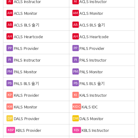
ACLS Instructor
ACLS Instructor
AI
AI
ACLS Monitor
ACLS Monitor
AM
AM
ACLS BLS 술기
ACLS BLS 술기
AB
AB
ACLS Heartcode
ACLS Heartcode
AH
AH
PALS Provider
PALS Provider
PP
PP
PALS Instructor
PALS Instructor
PI
PI
PALS Monitor
PALS Monitor
PM
PM
PALS BLS 술기
PALS BLS 술기
PB
PB
KALS Provider
KALS Instructor
KP
KI
KALS Monitor
KALS IDC
KM
KIDC
DALS Provider
DALS Monitor
DP
DM
KBLS Provider
KBLS Instructor
KBP
KBI