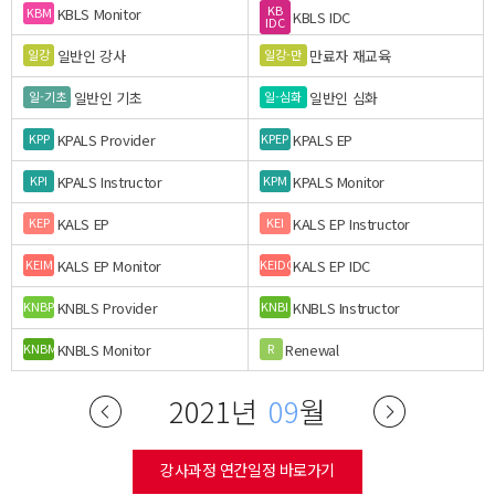
KB
KBLS Monitor
KBM
KBLS IDC
IDC
일반인 강사
만료자 재교육
일강
일강-만
일반인 기초
일반인 심화
일-기초
일-심화
KPALS Provider
KPALS EP
KPP
KPEP
KPALS Instructor
KPALS Monitor
KPI
KPM
KALS EP
KALS EP Instructor
KEP
KEI
KALS EP Monitor
KALS EP IDC
KEIM
KEIDC
KNBLS Provider
KNBLS Instructor
KNBP
KNBI
KNBLS Monitor
Renewal
KNBM
R
2021년
09
월
강사과정 연간일정 바로가기