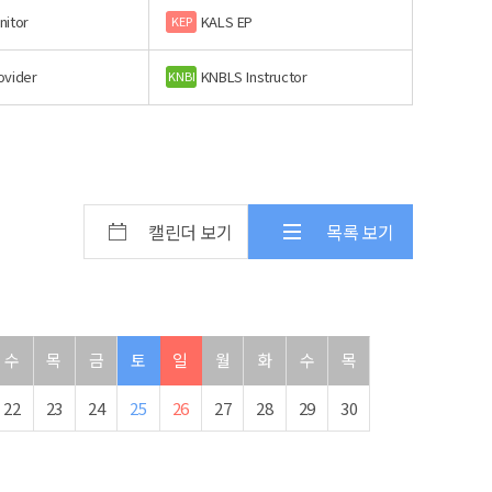
nitor
KALS EP
KEP
ovider
KNBLS Instructor
KNBI
캘린더 보기
목록 보기
수
목
금
토
일
월
화
수
목
22
23
24
25
26
27
28
29
30