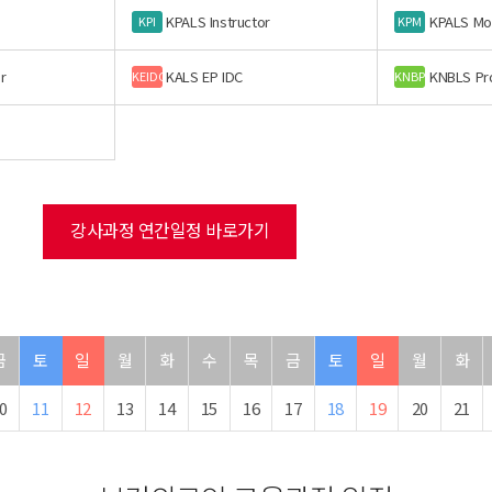
KPALS Instructor
KPALS Mo
KPI
KPM
r
KALS EP IDC
KNBLS Pr
KEIDC
KNBP
강사과정 연간일정 바로가기
금
토
일
월
화
수
목
금
토
일
월
화
0
11
12
13
14
15
16
17
18
19
20
21