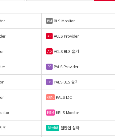
tor
BLS Monitor
BM
der
ACLS Provider
AP
or
ACLS BLS 술기
AB
der
PALS Provider
PP
or
PALS BLS 술기
PB
or
KALS IDC
KIDC
ructor
KBLS Monitor
KBM
기초
일반인 심화
일-심화