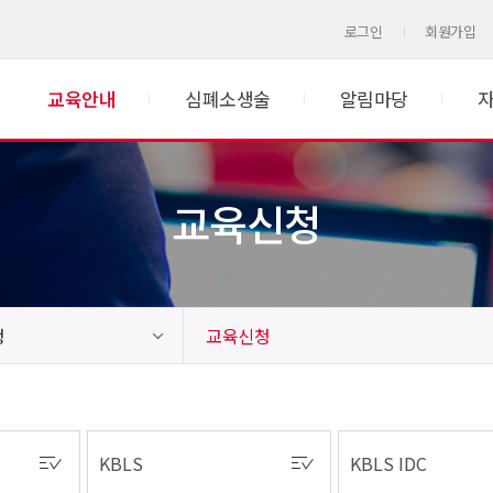
로그인
회원가입
교육안내
심폐소생술
알림마당
교육신청
청
교육신청