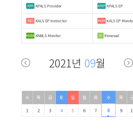
KPALS Provider
KPALS EP
KPP
KPEP
KALS EP Instructor
KALS EP Monito
KEI
KEIM
KNBLS Monitor
Renewal
KNBM
R
2021년
09
월
수
목
금
토
일
월
화
수
목
1
2
3
4
5
6
7
8
9
1