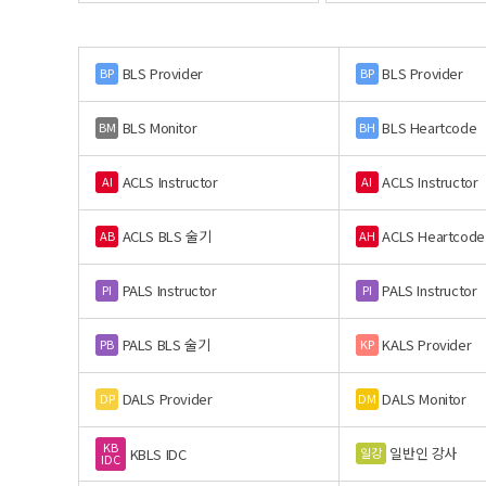
BLS Provider
BLS Provider
BP
BP
BLS Monitor
BLS Heartcode
BM
BH
ACLS Instructor
ACLS Instructor
AI
AI
ACLS BLS 술기
ACLS Heartcode
AB
AH
PALS Instructor
PALS Instructor
PI
PI
PALS BLS 술기
KALS Provider
PB
KP
DALS Provider
DALS Monitor
DP
DM
KB
일반인 강사
일강
KBLS IDC
IDC