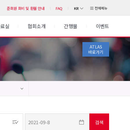
KR
전체메뉴
준회원 회비 및 환불 안내
FAQ
자료실
협회소개
간행물
이벤트
ATLAS
바로가기