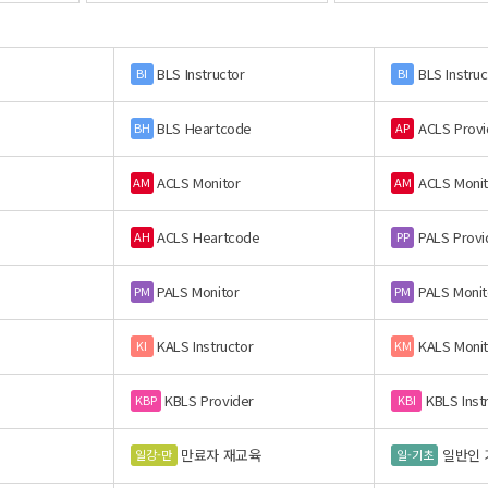
BLS Instructor
BLS Instruc
BI
BI
BLS Heartcode
ACLS Provi
BH
AP
ACLS Monitor
ACLS Monit
AM
AM
ACLS Heartcode
PALS Provi
AH
PP
PALS Monitor
PALS Monit
PM
PM
KALS Instructor
KALS Monit
KI
KM
KBLS Provider
KBLS Inst
KBP
KBI
만료자 재교육
일반인 
일강-만
일-기초