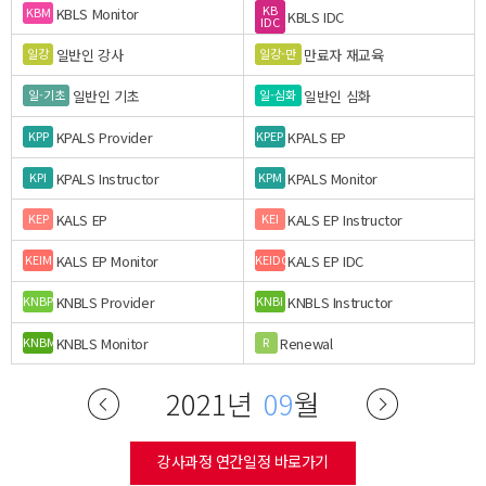
KB
KBLS Monitor
KBM
KBLS IDC
IDC
일반인 강사
만료자 재교육
일강
일강-만
일반인 기초
일반인 심화
일-기초
일-심화
KPALS Provider
KPALS EP
KPP
KPEP
KPALS Instructor
KPALS Monitor
KPI
KPM
KALS EP
KALS EP Instructor
KEP
KEI
KALS EP Monitor
KALS EP IDC
KEIM
KEIDC
KNBLS Provider
KNBLS Instructor
KNBP
KNBI
KNBLS Monitor
Renewal
KNBM
R
2021년
09
월
강사과정 연간일정 바로가기