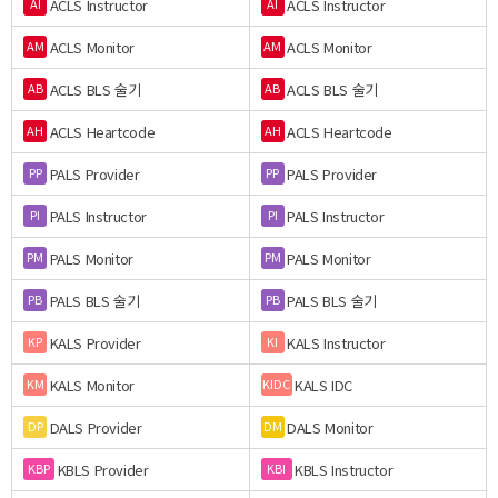
ACLS Instructor
ACLS Instructor
AI
AI
ACLS Monitor
ACLS Monitor
AM
AM
ACLS BLS 술기
ACLS BLS 술기
AB
AB
ACLS Heartcode
ACLS Heartcode
AH
AH
PALS Provider
PALS Provider
PP
PP
PALS Instructor
PALS Instructor
PI
PI
PALS Monitor
PALS Monitor
PM
PM
PALS BLS 술기
PALS BLS 술기
PB
PB
KALS Provider
KALS Instructor
KP
KI
KALS Monitor
KALS IDC
KM
KIDC
DALS Provider
DALS Monitor
DP
DM
KBLS Provider
KBLS Instructor
KBP
KBI