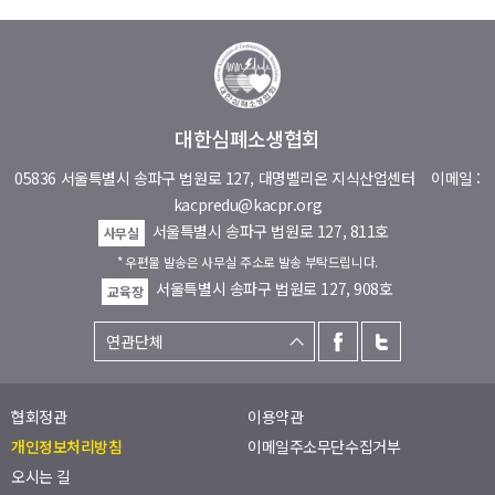
대한심폐소생협회
05836 서울특별시 송파구 법원로 127, 대명벨리온 지식산업센터
이메일 :
kacpredu@kacpr.org
서울특별시 송파구 법원로 127, 811호
사무실
* 우편물 발송은 사무실 주소로 발송 부탁드립니다.
서울특별시 송파구 법원로 127, 908호
교육장
협회정관
이용약관
개인정보처리방침
이메일주소무단수집거부
오시는 길