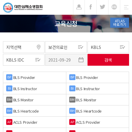
기
ATLAS
교육신청
바로가기
BLS Provider
BLS Provider
BP
BP
BLS Instructor
BLS Instructor
BI
BI
BLS Monitor
BLS Monitor
BM
BM
BLS Heartcode
BLS Heartcode
BH
BH
ACLS Provider
ACLS Provider
AP
AP