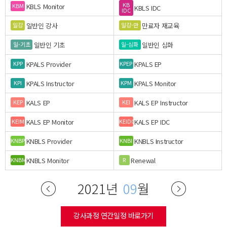
KB
KBLS Monitor
KBM
KBLS IDC
IDC
일반인 강사
만료자 재교육
일강
일강-만
일반인 기초
일반인 심화
일-기초
일-심화
KPALS Provider
KPALS EP
KPP
KPEP
KPALS Instructor
KPALS Monitor
KPI
KPM
KALS EP
KALS EP Instructor
KEP
KEI
KALS EP Monitor
KALS EP IDC
KEIM
KEIDC
KNBLS Provider
KNBLS Instructor
KNBP
KNBI
KNBLS Monitor
Renewal
KNBM
R
2021년
09
월
강사과정 연간일정 바로가기