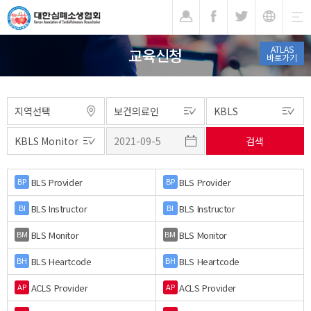
기
ATLAS
교육신청
바로가기
BLS Provider
BLS Provider
BP
BP
BLS Instructor
BLS Instructor
BI
BI
BLS Monitor
BLS Monitor
BM
BM
BLS Heartcode
BLS Heartcode
BH
BH
ACLS Provider
ACLS Provider
AP
AP