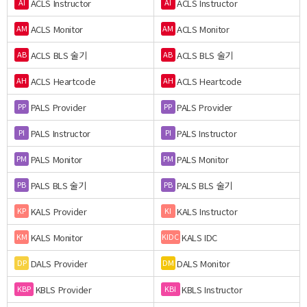
ACLS Instructor
ACLS Instructor
AI
AI
ACLS Monitor
ACLS Monitor
AM
AM
ACLS BLS 술기
ACLS BLS 술기
AB
AB
ACLS Heartcode
ACLS Heartcode
AH
AH
PALS Provider
PALS Provider
PP
PP
PALS Instructor
PALS Instructor
PI
PI
PALS Monitor
PALS Monitor
PM
PM
PALS BLS 술기
PALS BLS 술기
PB
PB
KALS Provider
KALS Instructor
KP
KI
KALS Monitor
KALS IDC
KM
KIDC
DALS Provider
DALS Monitor
DP
DM
KBLS Provider
KBLS Instructor
KBP
KBI