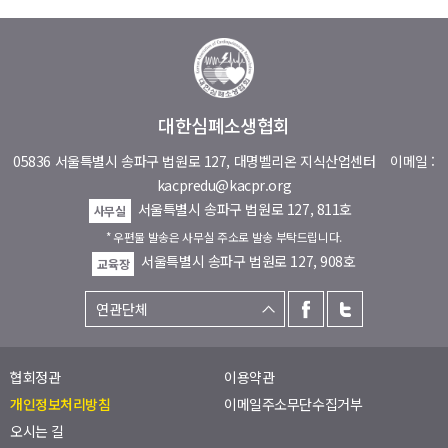
대한심폐소생협회
05836 서울특별시 송파구 법원로 127, 대명벨리온 지식산업센터
이메일 :
kacpredu@kacpr.org
서울특별시 송파구 법원로 127, 811호
사무실
* 우편물 발송은 사무실 주소로 발송 부탁드립니다.
서울특별시 송파구 법원로 127, 908호
교육장
협회정관
이용약관
개인정보처리방침
이메일주소무단수집거부
오시는 길