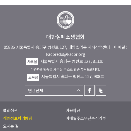
대한심폐소생협회
05836 서울특별시 송파구 법원로 127, 대명벨리온 지식산업센터
이메일 :
kacpredu@kacpr.org
서울특별시 송파구 법원로 127, 811호
사무실
* 우편물 발송은 사무실 주소로 발송 부탁드립니다.
서울특별시 송파구 법원로 127, 908호
교육장
협회정관
이용약관
개인정보처리방침
이메일주소무단수집거부
오시는 길