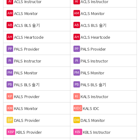
ACLS Instructor
ACLS Instructor
AI
AI
ACLS Monitor
ACLS Monitor
AM
AM
ACLS BLS 술기
ACLS BLS 술기
AB
AB
ACLS Heartcode
ACLS Heartcode
AH
AH
PALS Provider
PALS Provider
PP
PP
PALS Instructor
PALS Instructor
PI
PI
PALS Monitor
PALS Monitor
PM
PM
PALS BLS 술기
PALS BLS 술기
PB
PB
KALS Provider
KALS Instructor
KP
KI
KALS Monitor
KALS IDC
KM
KIDC
DALS Provider
DALS Monitor
DP
DM
KBLS Provider
KBLS Instructor
KBP
KBI