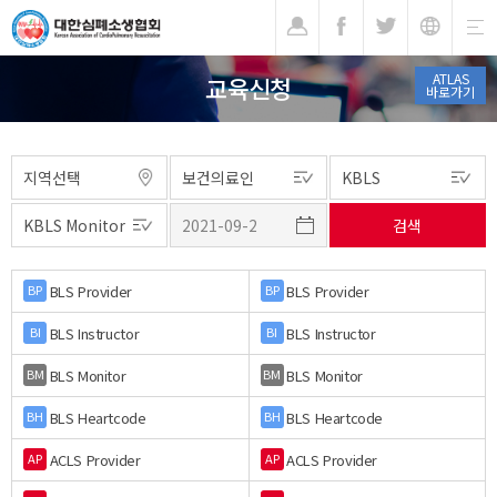
기
ATLAS
교육신청
바로가기
BLS Provider
BLS Provider
BP
BP
BLS Instructor
BLS Instructor
BI
BI
BLS Monitor
BLS Monitor
BM
BM
BLS Heartcode
BLS Heartcode
BH
BH
ACLS Provider
ACLS Provider
AP
AP