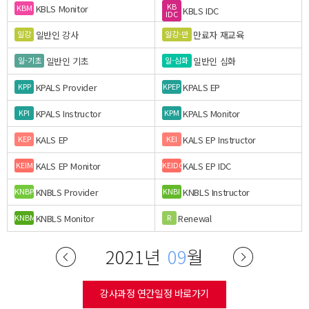
KB
KBLS Monitor
KBM
KBLS IDC
IDC
일반인 강사
만료자 재교육
일강
일강-만
일반인 기초
일반인 심화
일-기초
일-심화
KPALS Provider
KPALS EP
KPP
KPEP
KPALS Instructor
KPALS Monitor
KPI
KPM
KALS EP
KALS EP Instructor
KEP
KEI
KALS EP Monitor
KALS EP IDC
KEIM
KEIDC
KNBLS Provider
KNBLS Instructor
KNBP
KNBI
KNBLS Monitor
Renewal
KNBM
R
2021년
09
월
강사과정 연간일정 바로가기