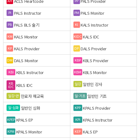
ACLS Heartcode
PALS Provider
AH
PP
PALS Instructor
PALS Monitor
PI
PM
PALS BLS 술기
KALS Instructor
PB
KI
KALS Monitor
KALS IDC
KM
KIDC
KALS Provider
DALS Provider
KP
DP
DALS Monitor
KBLS Provider
DM
KBP
KBLS Instructor
KBLS Monitor
KBI
KBM
KB
일반인 강사
일강
KBLS IDC
IDC
만료자 재교육
일반인 기초
일강-만
일-기초
일반인 심화
KPALS Provider
일-심화
KPP
KPALS EP
KPALS Instructor
KPEP
KPI
KPALS Monitor
KALS EP
KPM
KEP