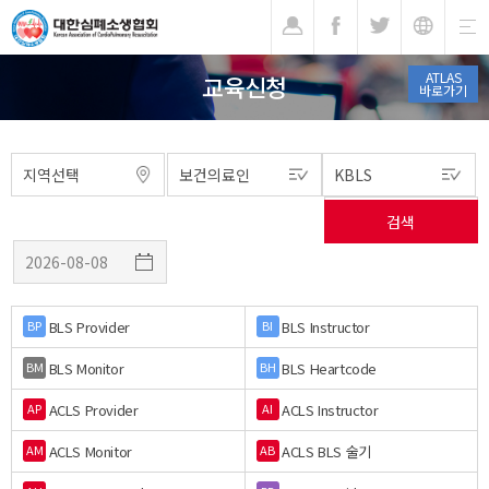
기
ATLAS
교육신청
바로가기
BLS Provider
BLS Instructor
BP
BI
BLS Monitor
BLS Heartcode
BM
BH
ACLS Provider
ACLS Instructor
AP
AI
ACLS Monitor
ACLS BLS 술기
AM
AB