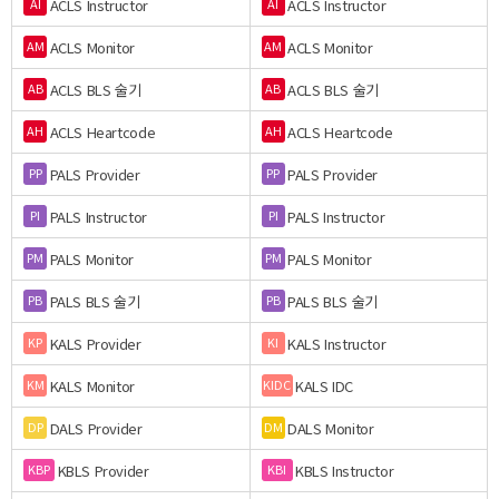
ACLS Instructor
ACLS Instructor
AI
AI
ACLS Monitor
ACLS Monitor
AM
AM
ACLS BLS 술기
ACLS BLS 술기
AB
AB
ACLS Heartcode
ACLS Heartcode
AH
AH
PALS Provider
PALS Provider
PP
PP
PALS Instructor
PALS Instructor
PI
PI
PALS Monitor
PALS Monitor
PM
PM
PALS BLS 술기
PALS BLS 술기
PB
PB
KALS Provider
KALS Instructor
KP
KI
KALS Monitor
KALS IDC
KM
KIDC
DALS Provider
DALS Monitor
DP
DM
KBLS Provider
KBLS Instructor
KBP
KBI