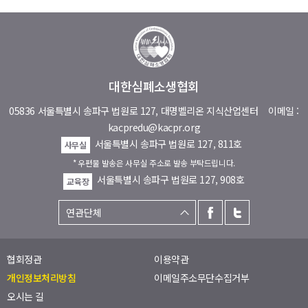
대한심폐소생협회
05836 서울특별시 송파구 법원로 127, 대명벨리온 지식산업센터
이메일 :
kacpredu@kacpr.org
서울특별시 송파구 법원로 127, 811호
사무실
* 우편물 발송은 사무실 주소로 발송 부탁드립니다.
서울특별시 송파구 법원로 127, 908호
교육장
협회정관
이용약관
개인정보처리방침
이메일주소무단수집거부
오시는 길