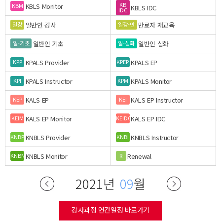
KB
KBLS Monitor
KBM
KBLS IDC
IDC
일반인 강사
만료자 재교육
일강
일강-만
일반인 기초
일반인 심화
일-기초
일-심화
KPALS Provider
KPALS EP
KPP
KPEP
KPALS Instructor
KPALS Monitor
KPI
KPM
KALS EP
KALS EP Instructor
KEP
KEI
KALS EP Monitor
KALS EP IDC
KEIM
KEIDC
KNBLS Provider
KNBLS Instructor
KNBP
KNBI
KNBLS Monitor
Renewal
KNBM
R
2021년
09
월
강사과정 연간일정 바로가기