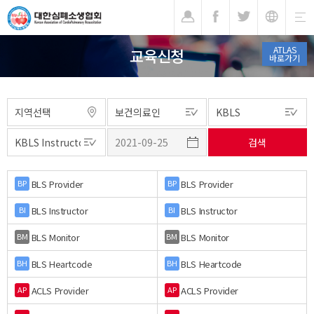
기
ATLAS
교육신청
바로가기
BLS Provider
BLS Provider
BP
BP
BLS Instructor
BLS Instructor
BI
BI
BLS Monitor
BLS Monitor
BM
BM
BLS Heartcode
BLS Heartcode
BH
BH
ACLS Provider
ACLS Provider
AP
AP