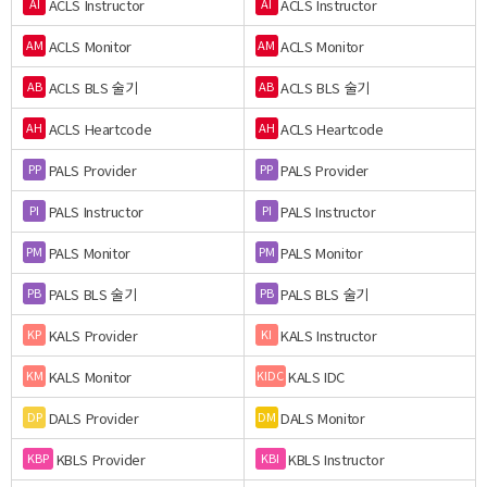
ACLS Instructor
ACLS Instructor
AI
AI
ACLS Monitor
ACLS Monitor
AM
AM
ACLS BLS 술기
ACLS BLS 술기
AB
AB
ACLS Heartcode
ACLS Heartcode
AH
AH
PALS Provider
PALS Provider
PP
PP
PALS Instructor
PALS Instructor
PI
PI
PALS Monitor
PALS Monitor
PM
PM
PALS BLS 술기
PALS BLS 술기
PB
PB
KALS Provider
KALS Instructor
KP
KI
KALS Monitor
KALS IDC
KM
KIDC
DALS Provider
DALS Monitor
DP
DM
KBLS Provider
KBLS Instructor
KBP
KBI