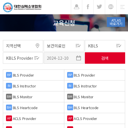
기
ATLAS
교육신청
바로가기
BLS Provider
BLS Provider
BP
BP
BLS Instructor
BLS Instructor
BI
BI
BLS Monitor
BLS Monitor
BM
BM
BLS Heartcode
BLS Heartcode
BH
BH
ACLS Provider
ACLS Provider
AP
AP