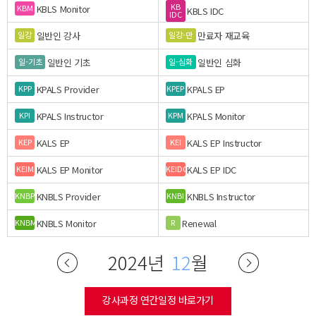
KB
KBLS Monitor
KBM
KBLS IDC
IDC
일반인 강사
만료자 재교육
일강
일강-만
일반인 기초
일반인 심화
일-기초
일-심화
KPALS Provider
KPALS EP
KPP
KPEP
KPALS Instructor
KPALS Monitor
KPI
KPM
KALS EP
KALS EP Instructor
KEP
KEI
KALS EP Monitor
KALS EP IDC
KEIM
KEIDC
KNBLS Provider
KNBLS Instructor
KNBP
KNBI
KNBLS Monitor
Renewal
KNBM
R
2024년
12
월
강사과정 연간일정 바로가기