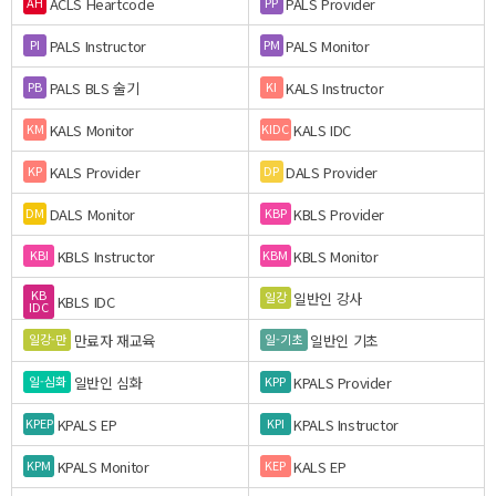
ACLS Heartcode
PALS Provider
AH
PP
PALS Instructor
PALS Monitor
PI
PM
PALS BLS 술기
KALS Instructor
PB
KI
KALS Monitor
KALS IDC
KM
KIDC
KALS Provider
DALS Provider
KP
DP
DALS Monitor
KBLS Provider
DM
KBP
KBLS Instructor
KBLS Monitor
KBI
KBM
KB
일반인 강사
일강
KBLS IDC
IDC
만료자 재교육
일반인 기초
일강-만
일-기초
일반인 심화
KPALS Provider
일-심화
KPP
KPALS EP
KPALS Instructor
KPEP
KPI
KPALS Monitor
KALS EP
KPM
KEP