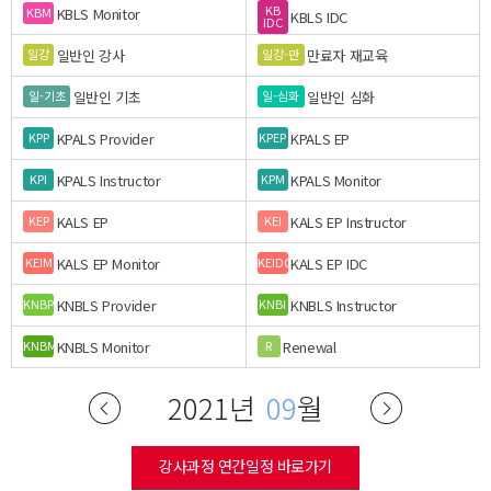
KB
KBLS Monitor
KBM
KBLS IDC
IDC
일반인 강사
만료자 재교육
일강
일강-만
일반인 기초
일반인 심화
일-기초
일-심화
KPALS Provider
KPALS EP
KPP
KPEP
KPALS Instructor
KPALS Monitor
KPI
KPM
KALS EP
KALS EP Instructor
KEP
KEI
KALS EP Monitor
KALS EP IDC
KEIM
KEIDC
KNBLS Provider
KNBLS Instructor
KNBP
KNBI
KNBLS Monitor
Renewal
KNBM
R
2021년
09
월
강사과정 연간일정 바로가기