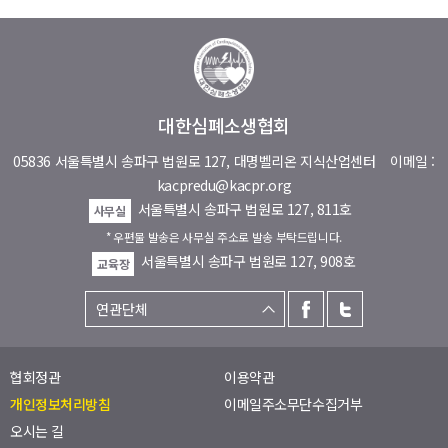
대한심폐소생협회
05836 서울특별시 송파구 법원로 127, 대명벨리온 지식산업센터
이메일 :
kacpredu@kacpr.org
서울특별시 송파구 법원로 127, 811호
사무실
* 우편물 발송은 사무실 주소로 발송 부탁드립니다.
서울특별시 송파구 법원로 127, 908호
교육장
협회정관
이용약관
개인정보처리방침
이메일주소무단수집거부
오시는 길