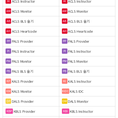
ACLS Instructor
ACLS Instructor
AI
AI
ACLS Monitor
ACLS Monitor
AM
AM
ACLS BLS 술기
ACLS BLS 술기
AB
AB
ACLS Heartcode
ACLS Heartcode
AH
AH
PALS Provider
PALS Provider
PP
PP
PALS Instructor
PALS Instructor
PI
PI
PALS Monitor
PALS Monitor
PM
PM
PALS BLS 술기
PALS BLS 술기
PB
PB
KALS Provider
KALS Instructor
KP
KI
KALS Monitor
KALS IDC
KM
KIDC
DALS Provider
DALS Monitor
DP
DM
KBLS Provider
KBLS Instructor
KBP
KBI