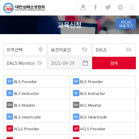
기
ATLAS
교육신청
바로가기
BLS Provider
BLS Provider
BP
BP
BLS Instructor
BLS Instructor
BI
BI
BLS Monitor
BLS Monitor
BM
BM
BLS Heartcode
BLS Heartcode
BH
BH
ACLS Provider
ACLS Provider
AP
AP