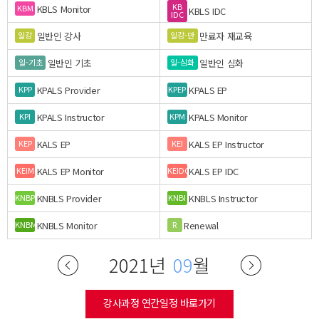
KB
KBLS Monitor
KBM
KBLS IDC
IDC
일반인 강사
만료자 재교육
일강
일강-만
일반인 기초
일반인 심화
일-기초
일-심화
KPALS Provider
KPALS EP
KPP
KPEP
KPALS Instructor
KPALS Monitor
KPI
KPM
KALS EP
KALS EP Instructor
KEP
KEI
KALS EP Monitor
KALS EP IDC
KEIM
KEIDC
KNBLS Provider
KNBLS Instructor
KNBP
KNBI
KNBLS Monitor
Renewal
KNBM
R
2021년
09
월
강사과정 연간일정 바로가기