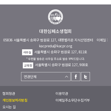
대한심폐소생협회
05836 서울특별시 송파구 법원로 127, 대명벨리온 지식산업센터
이메일 :
kacpredu@kacpr.org
서울특별시 송파구 법원로 127, 811호
사무실
* 우편물 발송은 사무실 주소로 발송 부탁드립니다.
서울특별시 송파구 법원로 127, 908호
교육장
협회정관
이용약관
개인정보처리방침
이메일주소무단수집거부
오시는 길