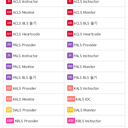
ACLS Instructor
ACLS Instructor
AI
AI
ACLS Monitor
ACLS Monitor
AM
AM
ACLS BLS 술기
ACLS BLS 술기
AB
AB
ACLS Heartcode
ACLS Heartcode
AH
AH
PALS Provider
PALS Provider
PP
PP
PALS Instructor
PALS Instructor
PI
PI
PALS Monitor
PALS Monitor
PM
PM
PALS BLS 술기
PALS BLS 술기
PB
PB
KALS Provider
KALS Instructor
KP
KI
KALS Monitor
KALS IDC
KM
KIDC
DALS Provider
DALS Monitor
DP
DM
KBLS Provider
KBLS Instructor
KBP
KBI