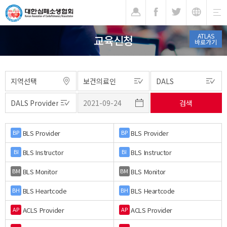
기
ATLAS
교육신청
바로가기
BLS Provider
BLS Provider
BP
BP
BLS Instructor
BLS Instructor
BI
BI
BLS Monitor
BLS Monitor
BM
BM
BLS Heartcode
BLS Heartcode
BH
BH
ACLS Provider
ACLS Provider
AP
AP