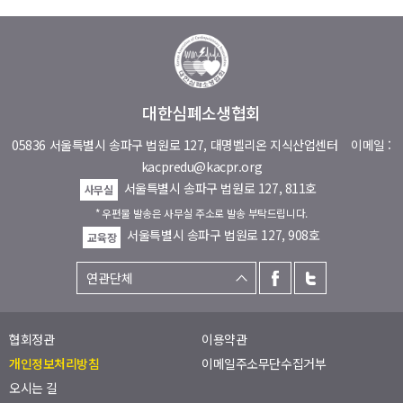
대한심폐소생협회
05836 서울특별시 송파구 법원로 127, 대명벨리온 지식산업센터
이메일 :
kacpredu@kacpr.org
서울특별시 송파구 법원로 127, 811호
사무실
* 우편물 발송은 사무실 주소로 발송 부탁드립니다.
서울특별시 송파구 법원로 127, 908호
교육장
협회정관
이용약관
개인정보처리방침
이메일주소무단수집거부
오시는 길