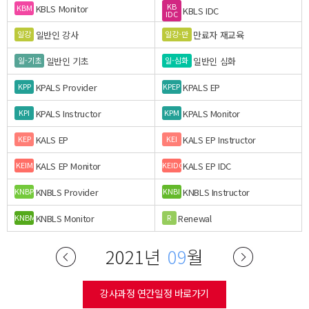
KB
KBLS Monitor
KBM
KBLS IDC
IDC
일반인 강사
만료자 재교육
일강
일강-만
일반인 기초
일반인 심화
일-기초
일-심화
KPALS Provider
KPALS EP
KPP
KPEP
KPALS Instructor
KPALS Monitor
KPI
KPM
KALS EP
KALS EP Instructor
KEP
KEI
KALS EP Monitor
KALS EP IDC
KEIM
KEIDC
KNBLS Provider
KNBLS Instructor
KNBP
KNBI
KNBLS Monitor
Renewal
KNBM
R
2021년
09
월
강사과정 연간일정 바로가기