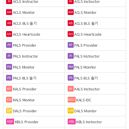
ACLS Instructor
ACLS Instructor
AI
AI
ACLS Monitor
ACLS Monitor
AM
AM
ACLS BLS 술기
ACLS BLS 술기
AB
AB
ACLS Heartcode
ACLS Heartcode
AH
AH
PALS Provider
PALS Provider
PP
PP
PALS Instructor
PALS Instructor
PI
PI
PALS Monitor
PALS Monitor
PM
PM
PALS BLS 술기
PALS BLS 술기
PB
PB
KALS Provider
KALS Instructor
KP
KI
KALS Monitor
KALS IDC
KM
KIDC
DALS Provider
DALS Monitor
DP
DM
KBLS Provider
KBLS Instructor
KBP
KBI