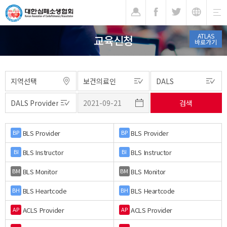
기
ATLAS
교육신청
바로가기
BLS Provider
BLS Provider
BP
BP
BLS Instructor
BLS Instructor
BI
BI
BLS Monitor
BLS Monitor
BM
BM
BLS Heartcode
BLS Heartcode
BH
BH
ACLS Provider
ACLS Provider
AP
AP