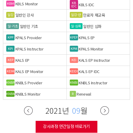
KB
KBLS Monitor
KBM
KBLS IDC
IDC
일반인 강사
만료자 재교육
일강
일강-만
일반인 기초
일반인 심화
일-기초
일-심화
KPALS Provider
KPALS EP
KPP
KPEP
KPALS Instructor
KPALS Monitor
KPI
KPM
KALS EP
KALS EP Instructor
KEP
KEI
KALS EP Monitor
KALS EP IDC
KEIM
KEIDC
KNBLS Provider
KNBLS Instructor
KNBP
KNBI
KNBLS Monitor
Renewal
KNBM
R
2021년
09
월
강사과정 연간일정 바로가기