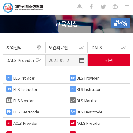
기
ATLAS
교육신청
바로가기
BLS Provider
BLS Provider
BP
BP
BLS Instructor
BLS Instructor
BI
BI
BLS Monitor
BLS Monitor
BM
BM
BLS Heartcode
BLS Heartcode
BH
BH
ACLS Provider
ACLS Provider
AP
AP