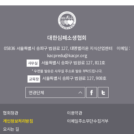
대한심폐소생협회
05836 서울특별시 송파구 법원로 127, 대명벨리온 지식산업센터
이메일 :
kacpredu@kacpr.org
서울특별시 송파구 법원로 127, 811호
사무실
* 우편물 발송은 사무실 주소로 발송 부탁드립니다.
서울특별시 송파구 법원로 127, 908호
교육장
협회정관
이용약관
개인정보처리방침
이메일주소무단수집거부
오시는 길