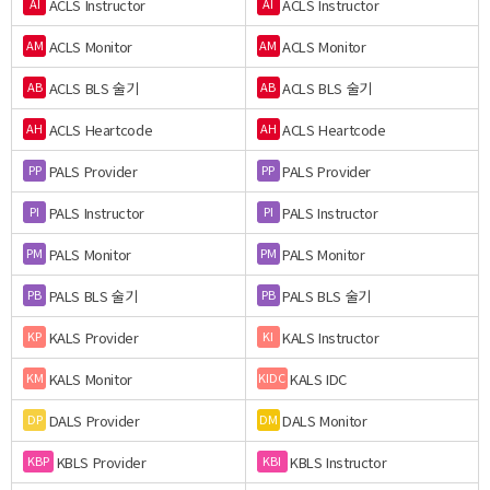
ACLS Instructor
ACLS Instructor
AI
AI
ACLS Monitor
ACLS Monitor
AM
AM
ACLS BLS 술기
ACLS BLS 술기
AB
AB
ACLS Heartcode
ACLS Heartcode
AH
AH
PALS Provider
PALS Provider
PP
PP
PALS Instructor
PALS Instructor
PI
PI
PALS Monitor
PALS Monitor
PM
PM
PALS BLS 술기
PALS BLS 술기
PB
PB
KALS Provider
KALS Instructor
KP
KI
KALS Monitor
KALS IDC
KM
KIDC
DALS Provider
DALS Monitor
DP
DM
KBLS Provider
KBLS Instructor
KBP
KBI