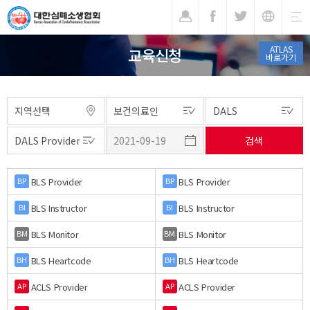
기
ATLAS
교육신청
바로가기
BLS Provider
BLS Provider
BP
BP
BLS Instructor
BLS Instructor
BI
BI
BLS Monitor
BLS Monitor
BM
BM
BLS Heartcode
BLS Heartcode
BH
BH
ACLS Provider
ACLS Provider
AP
AP