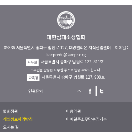
대한심폐소생협회
05836 서울특별시 송파구 법원로 127, 대명벨리온 지식산업센터
이메일 :
kacpredu@kacpr.org
서울특별시 송파구 법원로 127, 811호
사무실
* 우편물 발송은 사무실 주소로 발송 부탁드립니다.
서울특별시 송파구 법원로 127, 908호
교육장
협회정관
이용약관
개인정보처리방침
이메일주소무단수집거부
오시는 길