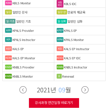
KB
KBLS Monitor
KBM
KBLS IDC
IDC
일반인 강사
만료자 재교육
일강
일강-만
일반인 기초
일반인 심화
일-기초
일-심화
KPALS Provider
KPALS EP
KPP
KPEP
KPALS Instructor
KPALS Monitor
KPI
KPM
KALS EP
KALS EP Instructor
KEP
KEI
KALS EP Monitor
KALS EP IDC
KEIM
KEIDC
KNBLS Provider
KNBLS Instructor
KNBP
KNBI
KNBLS Monitor
Renewal
KNBM
R
2021년
09
월
강사과정 연간일정 바로가기