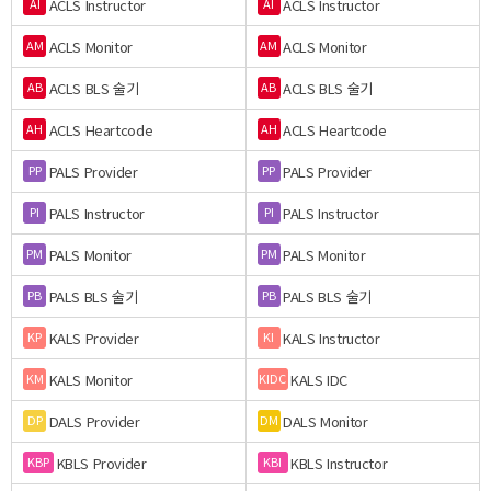
ACLS Instructor
ACLS Instructor
AI
AI
ACLS Monitor
ACLS Monitor
AM
AM
ACLS BLS 술기
ACLS BLS 술기
AB
AB
ACLS Heartcode
ACLS Heartcode
AH
AH
PALS Provider
PALS Provider
PP
PP
PALS Instructor
PALS Instructor
PI
PI
PALS Monitor
PALS Monitor
PM
PM
PALS BLS 술기
PALS BLS 술기
PB
PB
KALS Provider
KALS Instructor
KP
KI
KALS Monitor
KALS IDC
KM
KIDC
DALS Provider
DALS Monitor
DP
DM
KBLS Provider
KBLS Instructor
KBP
KBI