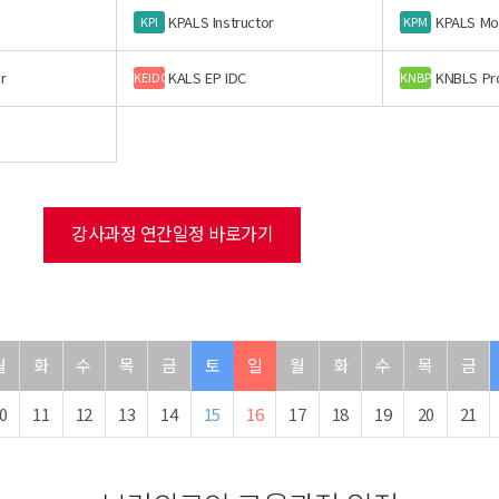
KPALS Instructor
KPALS Mo
KPI
KPM
r
KALS EP IDC
KNBLS Pr
KEIDC
KNBP
강사과정 연간일정 바로가기
월
화
수
목
금
토
일
월
화
수
목
금
0
11
12
13
14
15
16
17
18
19
20
21