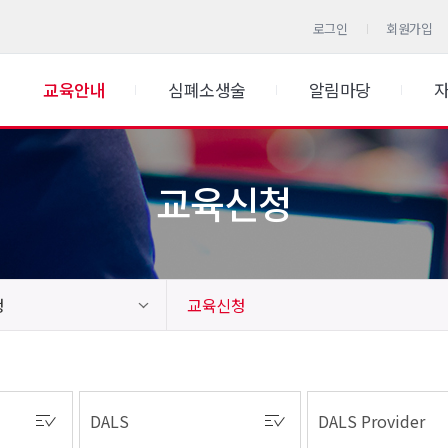
로그인
회원가입
교육안내
심폐소생술
알림마당
교육신청
청
교육신청