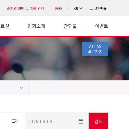
KR
전체메뉴
준회원 회비 및 환불 안내
FAQ
자료실
협회소개
간행물
이벤트
ATLAS
바로가기