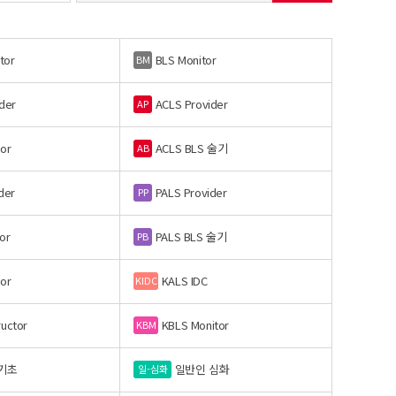
tor
BLS Monitor
BM
der
ACLS Provider
AP
or
ACLS BLS 술기
AB
der
PALS Provider
PP
or
PALS BLS 술기
PB
or
KALS IDC
KIDC
ructor
KBLS Monitor
KBM
기초
일반인 심화
일-심화