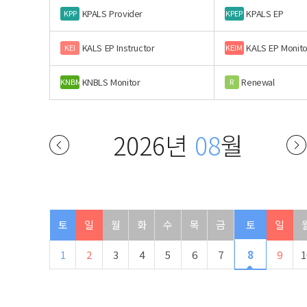
KPALS Provider
KPALS EP
KPP
KPEP
KALS EP Instructor
KALS EP Monito
KEI
KEIM
KNBLS Monitor
Renewal
KNBM
R
2026년
08
월
토
일
월
화
수
목
금
토
일
1
2
3
4
5
6
7
8
9
1