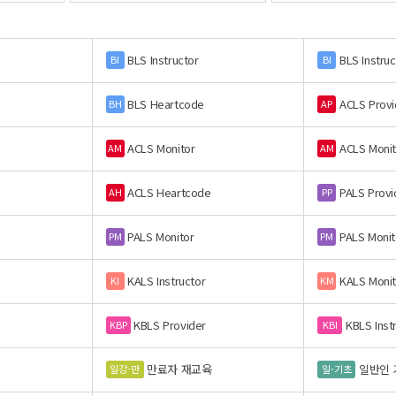
BLS Instructor
BLS Instruc
BI
BI
BLS Heartcode
ACLS Provi
BH
AP
ACLS Monitor
ACLS Monit
AM
AM
ACLS Heartcode
PALS Provi
AH
PP
PALS Monitor
PALS Monit
PM
PM
KALS Instructor
KALS Monit
KI
KM
KBLS Provider
KBLS Inst
KBP
KBI
만료자 재교육
일반인 
일강-만
일-기초