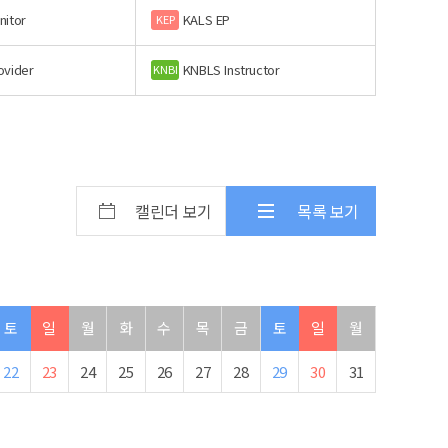
nitor
KALS EP
KEP
ovider
KNBLS Instructor
KNBI
캘린더 보기
목록 보기
토
일
월
화
수
목
금
토
일
월
22
23
24
25
26
27
28
29
30
31