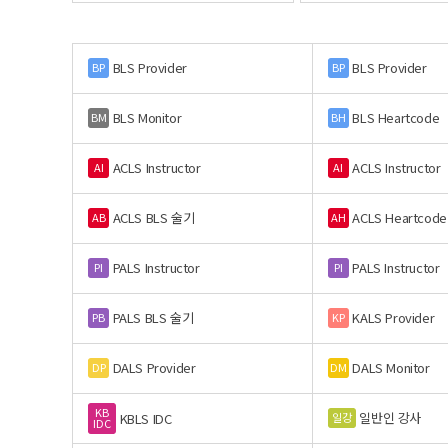
BLS Provider
BLS Provider
BP
BP
BLS Monitor
BLS Heartcode
BM
BH
ACLS Instructor
ACLS Instructor
AI
AI
ACLS BLS 술기
ACLS Heartcode
AB
AH
PALS Instructor
PALS Instructor
PI
PI
PALS BLS 술기
KALS Provider
PB
KP
DALS Provider
DALS Monitor
DP
DM
KB
일반인 강사
일강
KBLS IDC
IDC