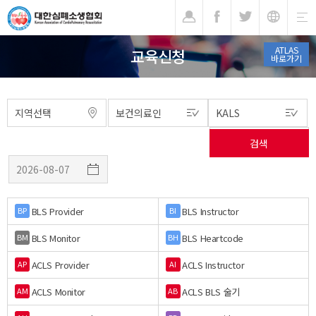
기
ATLAS
교육신청
바로가기
BLS Provider
BLS Instructor
BP
BI
BLS Monitor
BLS Heartcode
BM
BH
ACLS Provider
ACLS Instructor
AP
AI
ACLS Monitor
ACLS BLS 술기
AM
AB