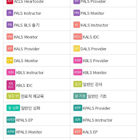
ACLS Heartcode
PALS Provider
AH
PP
PALS Instructor
PALS Monitor
PI
PM
PALS BLS 술기
KALS Instructor
PB
KI
KALS Monitor
KALS IDC
KM
KIDC
KALS Provider
DALS Provider
KP
DP
DALS Monitor
KBLS Provider
DM
KBP
KBLS Instructor
KBLS Monitor
KBI
KBM
KB
일반인 강사
일강
KBLS IDC
IDC
만료자 재교육
일반인 기초
일강-만
일-기초
일반인 심화
KPALS Provider
일-심화
KPP
KPALS EP
KPALS Instructor
KPEP
KPI
KPALS Monitor
KALS EP
KPM
KEP