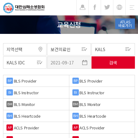
기
ATLAS
교육신청
바로가기
BLS Provider
BLS Provider
BP
BP
BLS Instructor
BLS Instructor
BI
BI
BLS Monitor
BLS Monitor
BM
BM
BLS Heartcode
BLS Heartcode
BH
BH
ACLS Provider
ACLS Provider
AP
AP