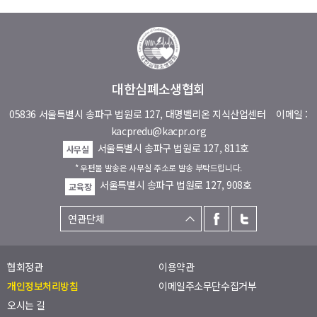
대한심폐소생협회
05836 서울특별시 송파구 법원로 127, 대명벨리온 지식산업센터
이메일 :
kacpredu@kacpr.org
서울특별시 송파구 법원로 127, 811호
사무실
* 우편물 발송은 사무실 주소로 발송 부탁드립니다.
서울특별시 송파구 법원로 127, 908호
교육장
협회정관
이용약관
개인정보처리방침
이메일주소무단수집거부
오시는 길