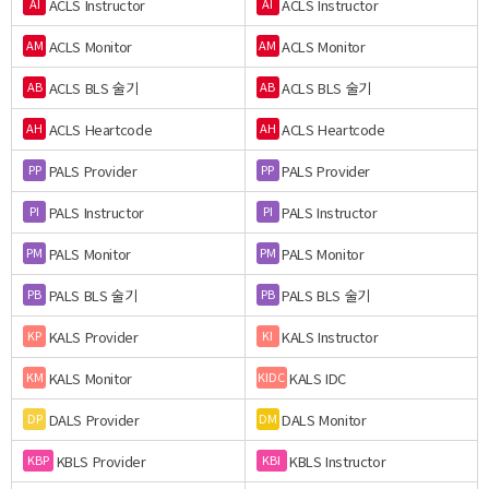
ACLS Instructor
ACLS Instructor
AI
AI
ACLS Monitor
ACLS Monitor
AM
AM
ACLS BLS 술기
ACLS BLS 술기
AB
AB
ACLS Heartcode
ACLS Heartcode
AH
AH
PALS Provider
PALS Provider
PP
PP
PALS Instructor
PALS Instructor
PI
PI
PALS Monitor
PALS Monitor
PM
PM
PALS BLS 술기
PALS BLS 술기
PB
PB
KALS Provider
KALS Instructor
KP
KI
KALS Monitor
KALS IDC
KM
KIDC
DALS Provider
DALS Monitor
DP
DM
KBLS Provider
KBLS Instructor
KBP
KBI