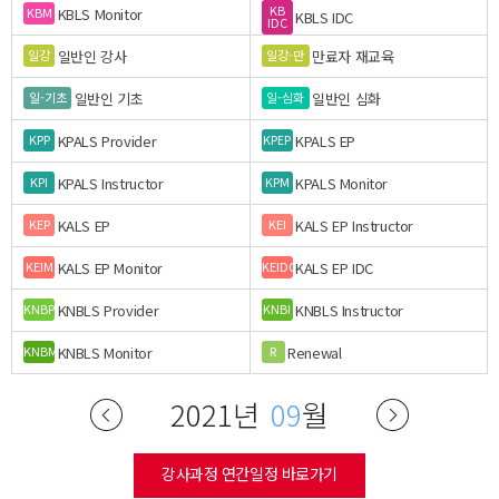
KB
KBLS Monitor
KBM
KBLS IDC
IDC
일반인 강사
만료자 재교육
일강
일강-만
일반인 기초
일반인 심화
일-기초
일-심화
KPALS Provider
KPALS EP
KPP
KPEP
KPALS Instructor
KPALS Monitor
KPI
KPM
KALS EP
KALS EP Instructor
KEP
KEI
KALS EP Monitor
KALS EP IDC
KEIM
KEIDC
KNBLS Provider
KNBLS Instructor
KNBP
KNBI
KNBLS Monitor
Renewal
KNBM
R
2021년
09
월
강사과정 연간일정 바로가기