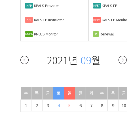
KPALS Provider
KPALS EP
KPP
KPEP
KALS EP Instructor
KALS EP Monito
KEI
KEIM
KNBLS Monitor
Renewal
KNBM
R
2021년
09
월
수
목
금
토
일
월
화
수
목
금
1
2
3
4
5
6
7
8
9
10