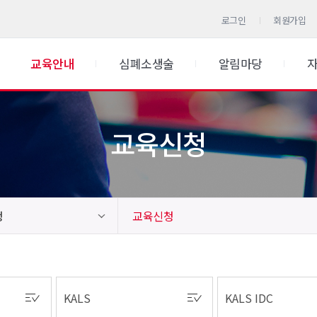
로그인
회원가입
교육안내
심폐소생술
알림마당
교육신청
청
교육신청