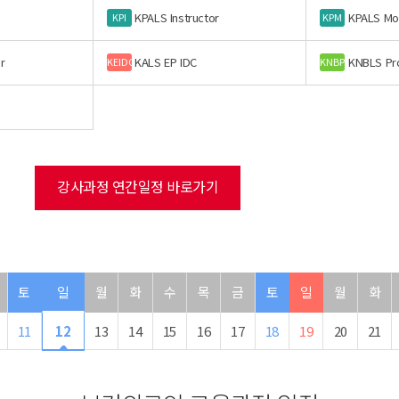
KPALS Instructor
KPALS Mo
KPI
KPM
r
KALS EP IDC
KNBLS Pr
KEIDC
KNBP
강사과정 연간일정 바로가기
토
일
월
화
수
목
금
토
일
월
화
11
12
13
14
15
16
17
18
19
20
21