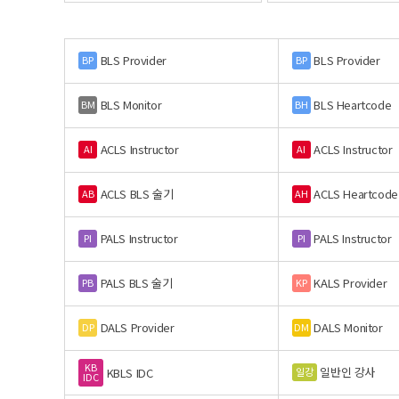
BLS Provider
BLS Provider
BP
BP
BLS Monitor
BLS Heartcode
BM
BH
ACLS Instructor
ACLS Instructor
AI
AI
ACLS BLS 술기
ACLS Heartcode
AB
AH
PALS Instructor
PALS Instructor
PI
PI
PALS BLS 술기
KALS Provider
PB
KP
DALS Provider
DALS Monitor
DP
DM
KB
일반인 강사
일강
KBLS IDC
IDC