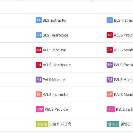
BLS Instructor
BLS Instruc
BI
BI
BLS Heartcode
ACLS Provi
BH
AP
ACLS Monitor
ACLS Monit
AM
AM
ACLS Heartcode
PALS Provi
AH
PP
PALS Monitor
PALS Monit
PM
PM
KALS Instructor
KALS Monit
KI
KM
KBLS Provider
KBLS Inst
KBP
KBI
만료자 재교육
일반인 
일강-만
일-기초