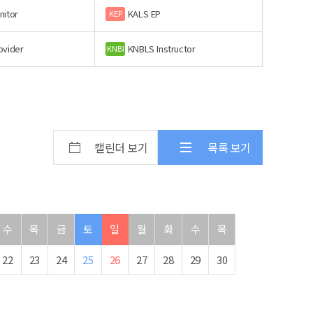
nitor
KALS EP
KEP
ovider
KNBLS Instructor
KNBI
캘린더 보기
목록 보기
수
목
금
토
일
월
화
수
목
22
23
24
25
26
27
28
29
30