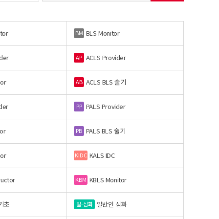
tor
BLS Monitor
BM
der
ACLS Provider
AP
or
ACLS BLS 술기
AB
der
PALS Provider
PP
or
PALS BLS 술기
PB
or
KALS IDC
KIDC
ructor
KBLS Monitor
KBM
기초
일반인 심화
일-심화