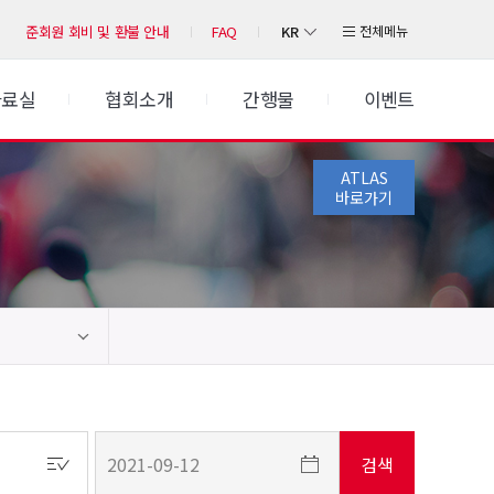
KR
전체메뉴
준회원 회비 및 환불 안내
FAQ
자료실
협회소개
간행물
이벤트
ATLAS
바로가기