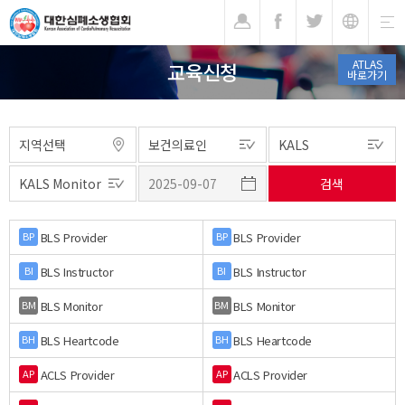
기
ATLAS
교육신청
바로가기
BLS Provider
BLS Provider
BP
BP
BLS Instructor
BLS Instructor
BI
BI
BLS Monitor
BLS Monitor
BM
BM
BLS Heartcode
BLS Heartcode
BH
BH
ACLS Provider
ACLS Provider
AP
AP