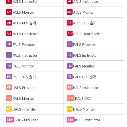
ACLS Instructor
ACLS Instructor
AI
AI
ACLS Monitor
ACLS Monitor
AM
AM
ACLS BLS 술기
ACLS BLS 술기
AB
AB
ACLS Heartcode
ACLS Heartcode
AH
AH
PALS Provider
PALS Provider
PP
PP
PALS Instructor
PALS Instructor
PI
PI
PALS Monitor
PALS Monitor
PM
PM
PALS BLS 술기
PALS BLS 술기
PB
PB
KALS Provider
KALS Instructor
KP
KI
KALS Monitor
KALS IDC
KM
KIDC
DALS Provider
DALS Monitor
DP
DM
KBLS Provider
KBLS Instructor
KBP
KBI