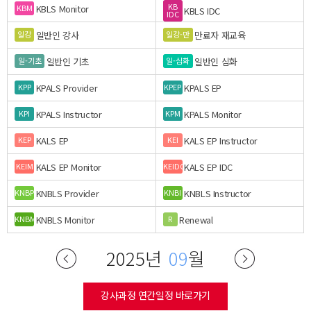
KB
KBLS Monitor
KBM
KBLS IDC
IDC
일반인 강사
만료자 재교육
일강
일강-만
일반인 기초
일반인 심화
일-기초
일-심화
KPALS Provider
KPALS EP
KPP
KPEP
KPALS Instructor
KPALS Monitor
KPI
KPM
KALS EP
KALS EP Instructor
KEP
KEI
KALS EP Monitor
KALS EP IDC
KEIM
KEIDC
KNBLS Provider
KNBLS Instructor
KNBP
KNBI
KNBLS Monitor
Renewal
KNBM
R
2025년
09
월
강사과정 연간일정 바로가기