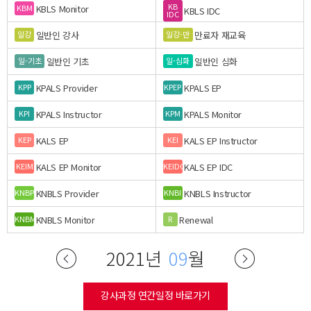
KB
KBLS Monitor
KBM
KBLS IDC
IDC
일반인 강사
만료자 재교육
일강
일강-만
일반인 기초
일반인 심화
일-기초
일-심화
KPALS Provider
KPALS EP
KPP
KPEP
KPALS Instructor
KPALS Monitor
KPI
KPM
KALS EP
KALS EP Instructor
KEP
KEI
KALS EP Monitor
KALS EP IDC
KEIM
KEIDC
KNBLS Provider
KNBLS Instructor
KNBP
KNBI
KNBLS Monitor
Renewal
KNBM
R
2021년
09
월
강사과정 연간일정 바로가기