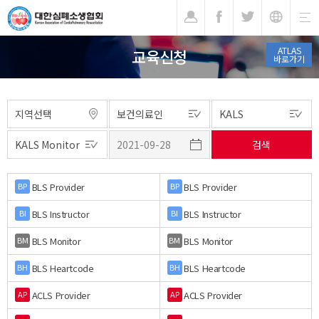
기
ATLAS
교육신청
바로가기
BLS Provider
BLS Provider
BP
BP
BLS Instructor
BLS Instructor
BI
BI
BLS Monitor
BLS Monitor
BM
BM
BLS Heartcode
BLS Heartcode
BH
BH
ACLS Provider
ACLS Provider
AP
AP