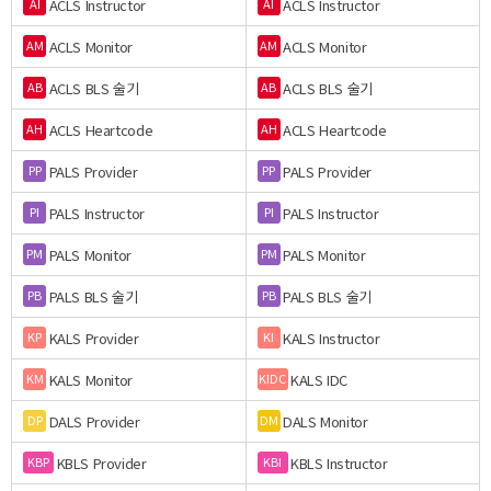
ACLS Instructor
ACLS Instructor
AI
AI
ACLS Monitor
ACLS Monitor
AM
AM
ACLS BLS 술기
ACLS BLS 술기
AB
AB
ACLS Heartcode
ACLS Heartcode
AH
AH
PALS Provider
PALS Provider
PP
PP
PALS Instructor
PALS Instructor
PI
PI
PALS Monitor
PALS Monitor
PM
PM
PALS BLS 술기
PALS BLS 술기
PB
PB
KALS Provider
KALS Instructor
KP
KI
KALS Monitor
KALS IDC
KM
KIDC
DALS Provider
DALS Monitor
DP
DM
KBLS Provider
KBLS Instructor
KBP
KBI