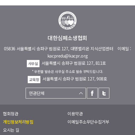
대한심폐소생협회
05836 서울특별시 송파구 법원로 127, 대명벨리온 지식산업센터
이메일 :
kacpredu@kacpr.org
서울특별시 송파구 법원로 127, 811호
사무실
* 우편물 발송은 사무실 주소로 발송 부탁드립니다.
서울특별시 송파구 법원로 127, 908호
교육장
협회정관
이용약관
개인정보처리방침
이메일주소무단수집거부
오시는 길