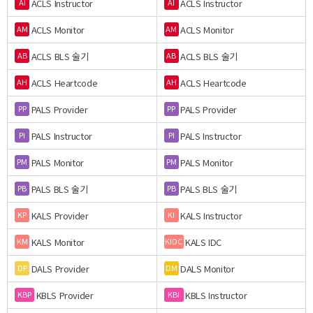
ACLS Instructor
ACLS Instructor
AI
AI
ACLS Monitor
ACLS Monitor
AM
AM
ACLS BLS 술기
ACLS BLS 술기
AB
AB
ACLS Heartcode
ACLS Heartcode
AH
AH
PALS Provider
PALS Provider
PP
PP
PALS Instructor
PALS Instructor
PI
PI
PALS Monitor
PALS Monitor
PM
PM
PALS BLS 술기
PALS BLS 술기
PB
PB
KALS Provider
KALS Instructor
KP
KI
KALS Monitor
KALS IDC
KM
KIDC
DALS Provider
DALS Monitor
DP
DM
KBLS Provider
KBLS Instructor
KBP
KBI