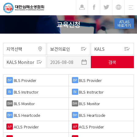
기
ATLAS
교육신청
바로가기
BLS Provider
BLS Provider
BP
BP
BLS Instructor
BLS Instructor
BI
BI
BLS Monitor
BLS Monitor
BM
BM
BLS Heartcode
BLS Heartcode
BH
BH
ACLS Provider
ACLS Provider
AP
AP