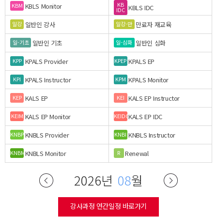
KB
KBLS Monitor
KBM
KBLS IDC
IDC
일반인 강사
만료자 재교육
일강
일강-만
일반인 기초
일반인 심화
일-기초
일-심화
KPALS Provider
KPALS EP
KPP
KPEP
KPALS Instructor
KPALS Monitor
KPI
KPM
KALS EP
KALS EP Instructor
KEP
KEI
KALS EP Monitor
KALS EP IDC
KEIM
KEIDC
KNBLS Provider
KNBLS Instructor
KNBP
KNBI
KNBLS Monitor
Renewal
KNBM
R
2026년
08
월
강사과정 연간일정 바로가기