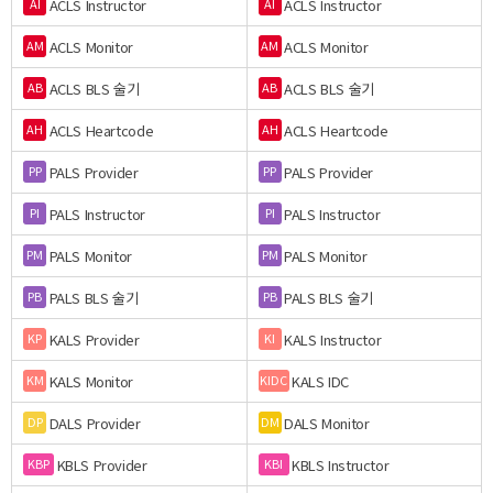
ACLS Instructor
ACLS Instructor
AI
AI
ACLS Monitor
ACLS Monitor
AM
AM
ACLS BLS 술기
ACLS BLS 술기
AB
AB
ACLS Heartcode
ACLS Heartcode
AH
AH
PALS Provider
PALS Provider
PP
PP
PALS Instructor
PALS Instructor
PI
PI
PALS Monitor
PALS Monitor
PM
PM
PALS BLS 술기
PALS BLS 술기
PB
PB
KALS Provider
KALS Instructor
KP
KI
KALS Monitor
KALS IDC
KM
KIDC
DALS Provider
DALS Monitor
DP
DM
KBLS Provider
KBLS Instructor
KBP
KBI