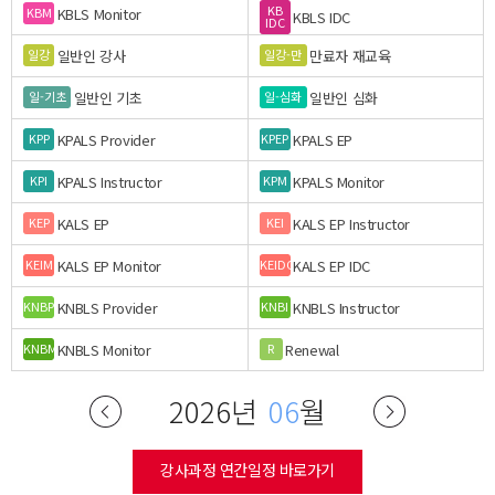
KB
KBLS Monitor
KBM
KBLS IDC
IDC
일반인 강사
만료자 재교육
일강
일강-만
일반인 기초
일반인 심화
일-기초
일-심화
KPALS Provider
KPALS EP
KPP
KPEP
KPALS Instructor
KPALS Monitor
KPI
KPM
KALS EP
KALS EP Instructor
KEP
KEI
KALS EP Monitor
KALS EP IDC
KEIM
KEIDC
KNBLS Provider
KNBLS Instructor
KNBP
KNBI
KNBLS Monitor
Renewal
KNBM
R
2026년
06
월
강사과정 연간일정 바로가기