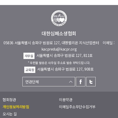
대한심폐소생협회
05836 서울특별시 송파구 법원로 127, 대명벨리온 지식산업센터
이메일 :
kacpredu@kacpr.org
서울특별시 송파구 법원로 127, 811호
사무실
* 우편물 발송은 사무실 주소로 발송 부탁드립니다.
서울특별시 송파구 법원로 127, 908호
교육장
협회정관
이용약관
개인정보처리방침
이메일주소무단수집거부
오시는 길