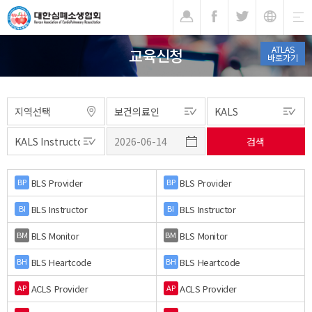
기
ATLAS
교육신청
바로가기
BLS Provider
BLS Provider
BP
BP
BLS Instructor
BLS Instructor
BI
BI
BLS Monitor
BLS Monitor
BM
BM
BLS Heartcode
BLS Heartcode
BH
BH
ACLS Provider
ACLS Provider
AP
AP