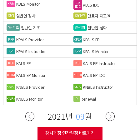
KB
KBLS Monitor
KBM
KBLS IDC
IDC
일반인 강사
만료자 재교육
일강
일강-만
일반인 기초
일반인 심화
일-기초
일-심화
KPALS Provider
KPALS EP
KPP
KPEP
KPALS Instructor
KPALS Monitor
KPI
KPM
KALS EP
KALS EP Instructor
KEP
KEI
KALS EP Monitor
KALS EP IDC
KEIM
KEIDC
KNBLS Provider
KNBLS Instructor
KNBP
KNBI
KNBLS Monitor
Renewal
KNBM
R
2021년
09
월
강사과정 연간일정 바로가기