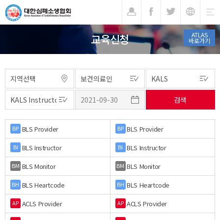
기
ATLAS
교육신청
바로가기
BLS Provider
BLS Provider
BP
BP
BLS Instructor
BLS Instructor
BI
BI
BLS Monitor
BLS Monitor
BM
BM
BLS Heartcode
BLS Heartcode
BH
BH
ACLS Provider
ACLS Provider
AP
AP