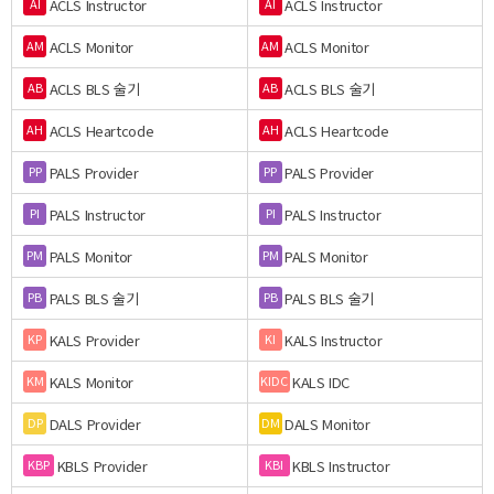
ACLS Instructor
ACLS Instructor
AI
AI
ACLS Monitor
ACLS Monitor
AM
AM
ACLS BLS 술기
ACLS BLS 술기
AB
AB
ACLS Heartcode
ACLS Heartcode
AH
AH
PALS Provider
PALS Provider
PP
PP
PALS Instructor
PALS Instructor
PI
PI
PALS Monitor
PALS Monitor
PM
PM
PALS BLS 술기
PALS BLS 술기
PB
PB
KALS Provider
KALS Instructor
KP
KI
KALS Monitor
KALS IDC
KM
KIDC
DALS Provider
DALS Monitor
DP
DM
KBLS Provider
KBLS Instructor
KBP
KBI