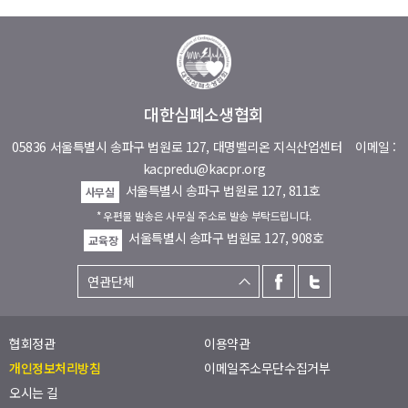
대한심폐소생협회
05836 서울특별시 송파구 법원로 127, 대명벨리온 지식산업센터
이메일 :
kacpredu@kacpr.org
서울특별시 송파구 법원로 127, 811호
사무실
* 우편물 발송은 사무실 주소로 발송 부탁드립니다.
서울특별시 송파구 법원로 127, 908호
교육장
협회정관
이용약관
개인정보처리방침
이메일주소무단수집거부
오시는 길