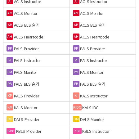
ACLS Instructor
ACLS Instructor
AI
AI
ACLS Monitor
ACLS Monitor
AM
AM
ACLS BLS 술기
ACLS BLS 술기
AB
AB
ACLS Heartcode
ACLS Heartcode
AH
AH
PALS Provider
PALS Provider
PP
PP
PALS Instructor
PALS Instructor
PI
PI
PALS Monitor
PALS Monitor
PM
PM
PALS BLS 술기
PALS BLS 술기
PB
PB
KALS Provider
KALS Instructor
KP
KI
KALS Monitor
KALS IDC
KM
KIDC
DALS Provider
DALS Monitor
DP
DM
KBLS Provider
KBLS Instructor
KBP
KBI