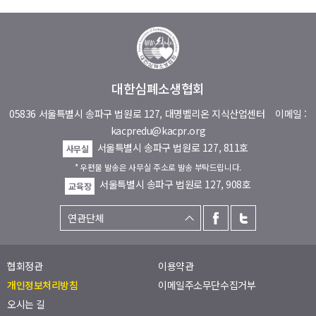
대한심폐소생협회
05836 서울특별시 송파구 법원로 127, 대명벨리온 지식산업센터
이메일 :
kacpredu@kacpr.org
서울특별시 송파구 법원로 127, 811호
사무실
* 우편물 발송은 사무실 주소로 발송 부탁드립니다.
서울특별시 송파구 법원로 127, 908호
교육장
협회정관
이용약관
개인정보처리방침
이메일주소무단수집거부
오시는 길