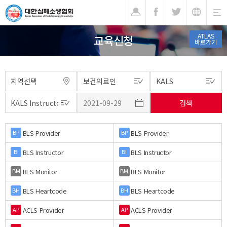
기
ATLAS
교육신청
바로가기
BLS Provider
BLS Provider
BP
BP
BLS Instructor
BLS Instructor
BI
BI
BLS Monitor
BLS Monitor
BM
BM
BLS Heartcode
BLS Heartcode
BH
BH
ACLS Provider
ACLS Provider
AP
AP