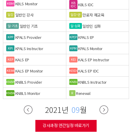
KB
KBLS Monitor
KBM
KBLS IDC
IDC
일반인 강사
만료자 재교육
일강
일강-만
일반인 기초
일반인 심화
일-기초
일-심화
KPALS Provider
KPALS EP
KPP
KPEP
KPALS Instructor
KPALS Monitor
KPI
KPM
KALS EP
KALS EP Instructor
KEP
KEI
KALS EP Monitor
KALS EP IDC
KEIM
KEIDC
KNBLS Provider
KNBLS Instructor
KNBP
KNBI
KNBLS Monitor
Renewal
KNBM
R
2021년
09
월
강사과정 연간일정 바로가기