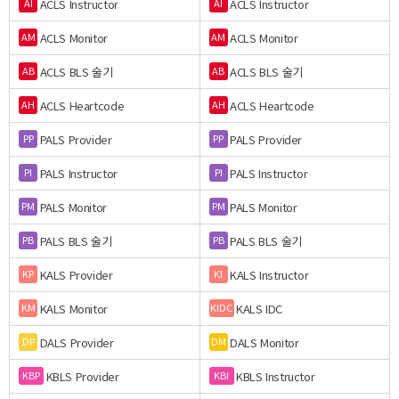
ACLS Instructor
ACLS Instructor
AI
AI
ACLS Monitor
ACLS Monitor
AM
AM
ACLS BLS 술기
ACLS BLS 술기
AB
AB
ACLS Heartcode
ACLS Heartcode
AH
AH
PALS Provider
PALS Provider
PP
PP
PALS Instructor
PALS Instructor
PI
PI
PALS Monitor
PALS Monitor
PM
PM
PALS BLS 술기
PALS BLS 술기
PB
PB
KALS Provider
KALS Instructor
KP
KI
KALS Monitor
KALS IDC
KM
KIDC
DALS Provider
DALS Monitor
DP
DM
KBLS Provider
KBLS Instructor
KBP
KBI