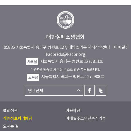
대한심폐소생협회
05836 서울특별시 송파구 법원로 127, 대명벨리온 지식산업센터
이메일 :
kacpredu@kacpr.org
서울특별시 송파구 법원로 127, 811호
사무실
* 우편물 발송은 사무실 주소로 발송 부탁드립니다.
서울특별시 송파구 법원로 127, 908호
교육장
협회정관
이용약관
개인정보처리방침
이메일주소무단수집거부
오시는 길