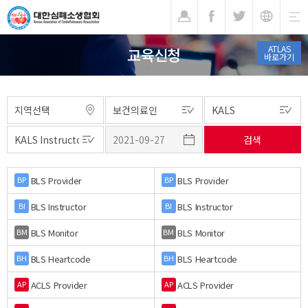
기
ATLAS
교육신청
바로가기
BLS Provider
BLS Provider
BP
BP
BLS Instructor
BLS Instructor
BI
BI
BLS Monitor
BLS Monitor
BM
BM
BLS Heartcode
BLS Heartcode
BH
BH
ACLS Provider
ACLS Provider
AP
AP