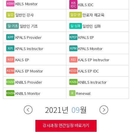
KB
KBLS Monitor
KBM
KBLS IDC
IDC
일반인 강사
만료자 재교육
일강
일강-만
일반인 기초
일반인 심화
일-기초
일-심화
KPALS Provider
KPALS EP
KPP
KPEP
KPALS Instructor
KPALS Monitor
KPI
KPM
KALS EP
KALS EP Instructor
KEP
KEI
KALS EP Monitor
KALS EP IDC
KEIM
KEIDC
KNBLS Provider
KNBLS Instructor
KNBP
KNBI
KNBLS Monitor
Renewal
KNBM
R
2021년
09
월
강사과정 연간일정 바로가기