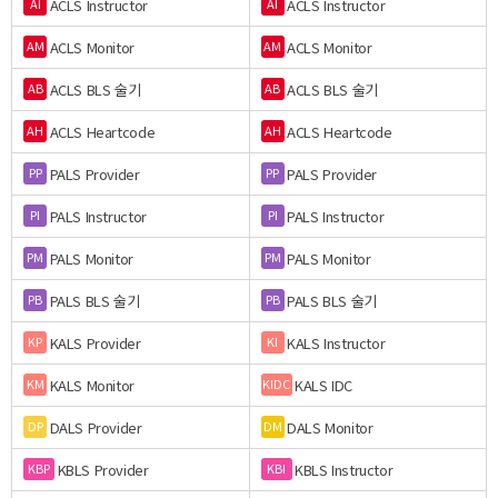
ACLS Instructor
ACLS Instructor
AI
AI
ACLS Monitor
ACLS Monitor
AM
AM
ACLS BLS 술기
ACLS BLS 술기
AB
AB
ACLS Heartcode
ACLS Heartcode
AH
AH
PALS Provider
PALS Provider
PP
PP
PALS Instructor
PALS Instructor
PI
PI
PALS Monitor
PALS Monitor
PM
PM
PALS BLS 술기
PALS BLS 술기
PB
PB
KALS Provider
KALS Instructor
KP
KI
KALS Monitor
KALS IDC
KM
KIDC
DALS Provider
DALS Monitor
DP
DM
KBLS Provider
KBLS Instructor
KBP
KBI