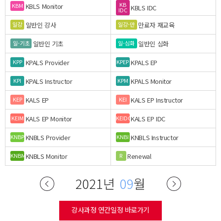
KB
KBLS Monitor
KBM
KBLS IDC
IDC
일반인 강사
만료자 재교육
일강
일강-만
일반인 기초
일반인 심화
일-기초
일-심화
KPALS Provider
KPALS EP
KPP
KPEP
KPALS Instructor
KPALS Monitor
KPI
KPM
KALS EP
KALS EP Instructor
KEP
KEI
KALS EP Monitor
KALS EP IDC
KEIM
KEIDC
KNBLS Provider
KNBLS Instructor
KNBP
KNBI
KNBLS Monitor
Renewal
KNBM
R
2021년
09
월
강사과정 연간일정 바로가기