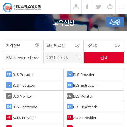
기
ATLAS
교육신청
바로가기
BLS Provider
BLS Provider
BP
BP
BLS Instructor
BLS Instructor
BI
BI
BLS Monitor
BLS Monitor
BM
BM
BLS Heartcode
BLS Heartcode
BH
BH
ACLS Provider
ACLS Provider
AP
AP