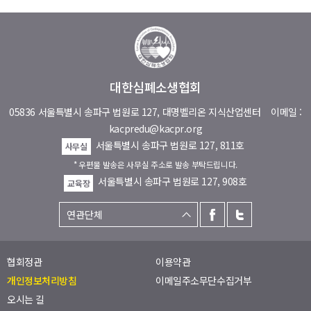
대한심폐소생협회
05836 서울특별시 송파구 법원로 127, 대명벨리온 지식산업센터
이메일 :
kacpredu@kacpr.org
서울특별시 송파구 법원로 127, 811호
사무실
* 우편물 발송은 사무실 주소로 발송 부탁드립니다.
서울특별시 송파구 법원로 127, 908호
교육장
협회정관
이용약관
개인정보처리방침
이메일주소무단수집거부
오시는 길