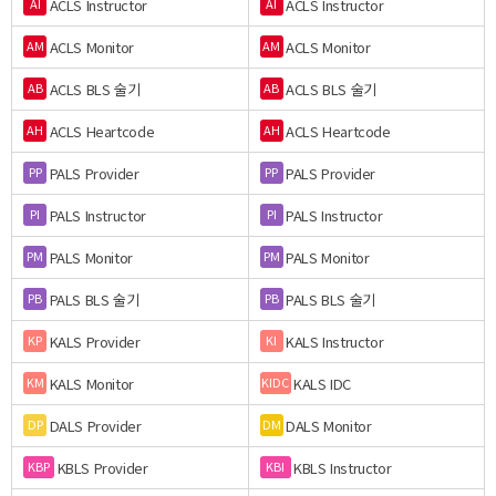
ACLS Instructor
ACLS Instructor
AI
AI
ACLS Monitor
ACLS Monitor
AM
AM
ACLS BLS 술기
ACLS BLS 술기
AB
AB
ACLS Heartcode
ACLS Heartcode
AH
AH
PALS Provider
PALS Provider
PP
PP
PALS Instructor
PALS Instructor
PI
PI
PALS Monitor
PALS Monitor
PM
PM
PALS BLS 술기
PALS BLS 술기
PB
PB
KALS Provider
KALS Instructor
KP
KI
KALS Monitor
KALS IDC
KM
KIDC
DALS Provider
DALS Monitor
DP
DM
KBLS Provider
KBLS Instructor
KBP
KBI