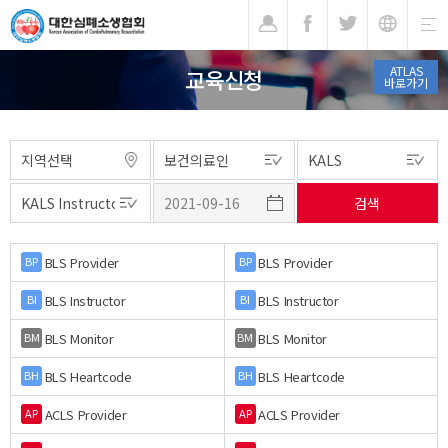
기
ATLAS
교육신청
바로가기
BLS Provider
BLS Provider
BP
BP
BLS Instructor
BLS Instructor
BI
BI
BLS Monitor
BLS Monitor
BM
BM
BLS Heartcode
BLS Heartcode
BH
BH
ACLS Provider
ACLS Provider
AP
AP